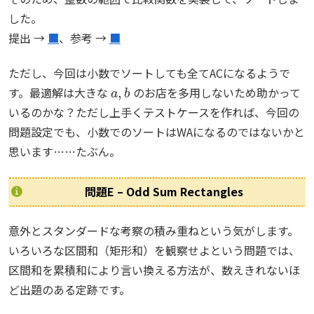
した。
提出 →
■
、参考 →
■
ただし、今回は小数でソートしても全てACになるようで
a
,
b
す。最適解は大きな
のお店を多用しないため助かって
いるのかな？ただし上手くテストケースを作れば、今回の
問題設定でも、小数でのソートはWAになるのではないかと
思います……たぶん。
問題E – Odd Sum Rectangles
意外とスタンダードな考察の積み重ねという気がします。
いろいろな区間和（矩形和）を観察せよという問題では、
区間和を累積和により言い換える方法が、数えきれないほ
ど出題のある定跡です。