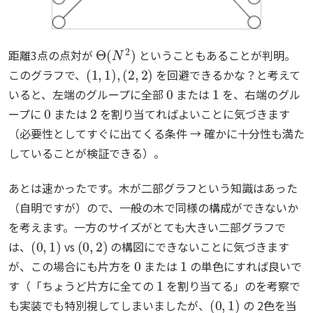
Θ
(
N
2
)
距離3点の点対が
ということもあることが判明。
(
1
,
1
)
,
(
2
,
2
)
このグラフで、
を回避できるかな？と考えて
0
1
いると、左端のグループに全部
または
を、右端のグル
0
2
ープに
または
を割り当てればよいことに気づきます
（必要性としてすぐに出てくる条件 → 確かに十分性も満た
していることが検証できる）。
あとは速かったです。木が二部グラフという知識はあった
（自明ですが）ので、一般の木で同様の構成ができないか
を考えます。一方のサイズがとても大きい二部グラフで
(
0
,
1
)
(
0
,
2
)
は、
vs
の構図にできないことに気づきます
0
1
が、この場合にも片方を
または
の単色にすれば良いで
1
す（「ちょうど片方に全ての
を割り当てる」のを考察で
(
0
,
1
)
も実装でも特別視してしまいましたが、
の 2色を当