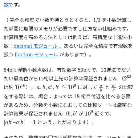
数
です。
（ 完全な精度で小数を持とうとすると、1/3 を小数計算し
た瞬間に無限のメモリが必要ですし仕方ない仕組みです。
計算精度を高める方法としては例えば、高精度な十進法小
数：
decimal モジュール
、あるいは完全な精度で有理数を
扱う
fraction モジュール
があります）。
64bit 浮動小数点数は、有効数字 53bit で、10進法でだい
2
53
たい最高位から15桁以上先の計算は保証されません （
10
16
a
,
b
,
a
′
,
b
′
≦
10
9
a
b
a
′
b
′
は約
）。
に対して
と
の比較
18
をする際には、場合によっては
桁目付近を比べる必要
があるため、分数を小数になおしての比較ソートは厳密な
b
,
b
′
10
9
計算結果が保証されません（
が
近くで、
|
a
b
′
–
a
′
b
|
=
1
ということがあります）。
そのため、整数の範囲で比較関数を実装して、ソートしま