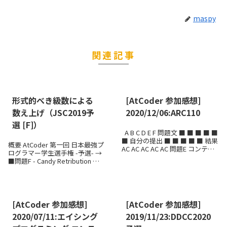
maspy
関連記事
形式的べき級数による
[AtCoder 参加感想]
数え上げ（JSC2019予
2020/12/06:ARC110
選 [F]）
A B C D E F 問題文 ■ ■ ■ ■ ■
■ 自分の提出 ■ ■ ■ ■ ■ 結果
概要 AtCoder 第一回 日本最強プ
AC AC AC AC AC 問題E コンテス
ログラマー学生選手権 -予選- →
ト後AC → 全体感想 75分5完2ペ
■問題F - Candy Retribution →
ナ、19位...
■自分の提出 → ■ 私はこの問題
は、コンテスト中には解ききれ
なかった（解き方は分かったも
のの、残り時...
[AtCoder 参加感想]
[AtCoder 参加感想]
2020/07/11:エイシング
2019/11/23:DDCC2020