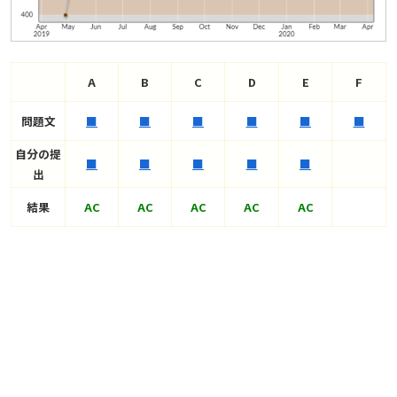
A
B
C
D
E
F
問題文
■
■
■
■
■
■
自分の提
■
■
■
■
■
出
結果
AC
AC
AC
AC
AC