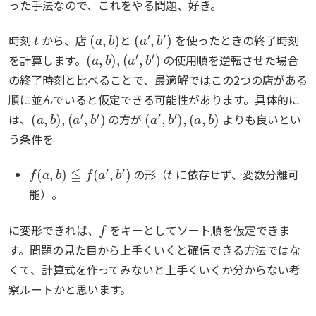
った手法なので、これをやる問題、好き。
t
(
a
,
b
)
(
a
′
,
b
′
)
時刻
から、店
と
を使ったときの終了時刻
(
a
,
b
)
,
(
a
′
,
b
′
)
を計算します。
の使用順を逆転させた場合
の終了時刻と比べることで、最適解ではこの2つの店がある
順に並んでいると仮定できる可能性があります。具体的に
(
a
,
b
)
,
(
a
′
,
b
′
)
(
a
′
,
b
′
)
,
(
a
,
b
)
は、
の方が
よりも良いとい
う条件を
f
(
a
,
b
)
≦
f
(
a
′
,
b
′
)
t
の形（
に依存せず、変数分離可
能）。
f
に変形できれば、
をキーとしてソート順を仮定できま
す。問題の見た目から上手くいくと確信できる方法ではな
くて、計算式を作ってみないと上手くいくか分からない考
察ルートかと思います。
a
b
+
1