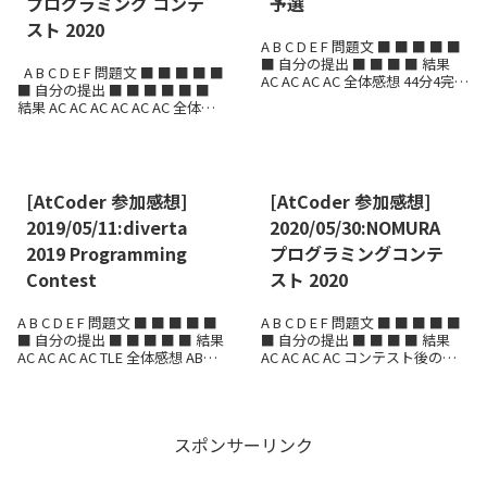
プログラミング コンテ
予選
スト 2020
A B C D E F 問題文 ■ ■ ■ ■ ■
■ 自分の提出 ■ ■ ■ ■ 結果
A B C D E F 問題文 ■ ■ ■ ■ ■
AC AC AC AC 全体感想 44分4完1
■ 自分の提出 ■ ■ ■ ■ ■ ■
ペナで、249位でした。 最近の
結果 AC AC AC AC AC AC 全体感
中では、失...
想 ABC-rated の企業コンテス
ト。 ・...
[AtCoder 参加感想]
[AtCoder 参加感想]
2019/05/11:diverta
2020/05/30:NOMURA
2019 Programming
プログラミングコンテ
Contest
スト 2020
A B C D E F 問題文 ■ ■ ■ ■ ■
A B C D E F 問題文 ■ ■ ■ ■ ■
■ 自分の提出 ■ ■ ■ ■ ■ 結果
■ 自分の提出 ■ ■ ■ ■ 結果
AC AC AC AC TLE 全体感想 ABCD
AC AC AC AC コンテスト後の提
とEFで、かなり難易度差の大き
出：D → ■、F → ■ 全体感想
な問題セットでした。...
ABCEの76...
スポンサーリンク