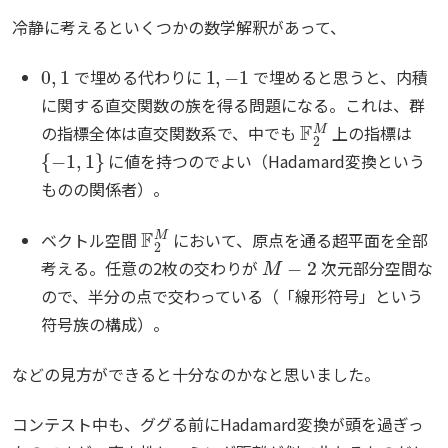
冷静に考えるといくつかの数学解釈があって、
0
,
1
1
,
−
1
で埋める代わりに
で埋めると思うと、内積
に関する直交関数の族を得る問題になる。これは、群
F
2
M
の指標全体は直交関数系で、中でも
上の指標は
{
−
1
,
1
}
に値を持つのでよい（Hadamard変換という
ものの関係者）。
F
2
M
ベクトル空間
において、原点を通る超平面を全部
M
−
2
考える。任意の2枚の交わりが
次元部分空間な
ので、半分の点で交わっている（「線形符号」という
符号族の構成）。
などの見方ができると十分なのかなと思いました。
コンテスト中も、ググる前にHadamard変換が頭を過ぎっ