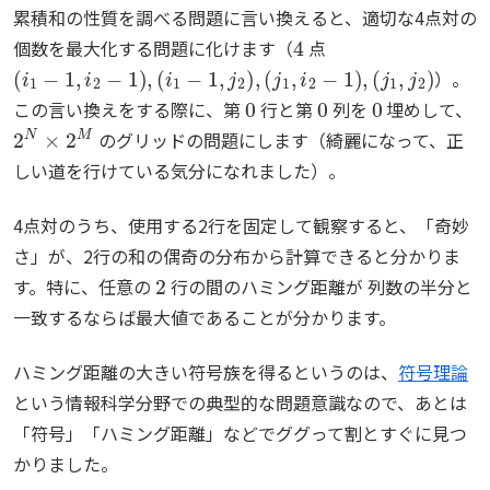
累積和の性質を調べる問題に言い換えると、適切な4点対の
4
個数を最大化する問題に化けます（
点
(
i
1
−
1
,
i
2
−
1
)
,
(
i
1
−
1
,
j
2
)
,
(
j
1
,
i
2
−
1
)
,
(
j
1
,
j
2
)
）。
0
0
0
この言い換えをする際に、第
行と第
列を
埋めして、
2
N
×
2
M
のグリッドの問題にします（綺麗になって、正
しい道を行けている気分になれました）。
4点対のうち、使用する2行を固定して観察すると、「奇妙
さ」が、2行の和の偶奇の分布から計算できると分かりま
2
す。特に、任意の
行の間のハミング距離が 列数の半分と
一致するならば最大値であることが分かります。
ハミング距離の大きい符号族を得るというのは、
符号理論
という情報科学分野での典型的な問題意識なので、あとは
「
符号」「ハミング距離」などでググって割とすぐに見つ
かりました。