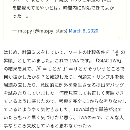
を間違えてるやつとは。時間内に対処できてよか
った…。
— maspy (@maspy_stars)
March 8, 2020
a
b
はじめ、計算ミスをしていて、ソートの比較条件を「
の
昇順」としていました。これで 1WA です。「84AC 1WA」
N
=
1
T
=
0
の結果を見て、
とか
とかそういうところで
何か抜かしたかな？と確認したり、問題文・サンプルを数
周読み直したり、意図的に例外を発生させる提出デバッグ
を試みたりしていました。何度見直しても正しく実装でき
ているように感じたので、考察を完全に1からなぞりなおし
ているとようやく気付きました。10WA単位で誤答が出て
いたらもっと早く気づけたと思う、1WAのみで、こんな大
事なところ失敗していると思わなかったｗ