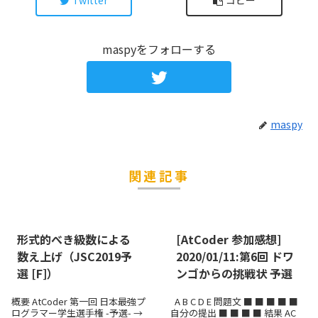
Twitter
コピー
maspyをフォローする
maspy
関連記事
形式的べき級数による
[AtCoder 参加感想]
数え上げ（JSC2019予
2020/01/11:第6回 ドワ
選 [F]）
ンゴからの挑戦状 予選
概要 AtCoder 第一回 日本最強プ
A B C D E 問題文 ■ ■ ■ ■ ■
ログラマー学生選手権 -予選- →
自分の提出 ■ ■ ■ ■ 結果 AC