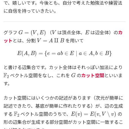
で、嬉しいです。今後とも、自分で考えた勉強法や練習法
に自信を持っていきたい。
G
=
(
V
,
E
)
V
E
グラフ
（
は頂点全体、
は辺全体）の
カ
V
=
A
⨿
B
ット
とは、分割
を用いて
E
(
A
,
B
)
=
{
e
=
a
b
∈
E
∣
a
∈
A
,
b
∈
B
}
と書ける辺集合です。カット全体はそれっぽい加法により
F
2
G
ベクトル空間をなし、これを
の
カット空間
といいま
す。
カット空間にはいくつかの記述があります（次元が簡単に
記述できたり、基底が簡単に作れたりする）が、辺の生成
F
2
E
(
v
)
=
E
(
v
,
V
∖
v
)
する
ベクトル空間のうちで、
の
形の辺集合が生成する部分空間がカット空間に一致するこ