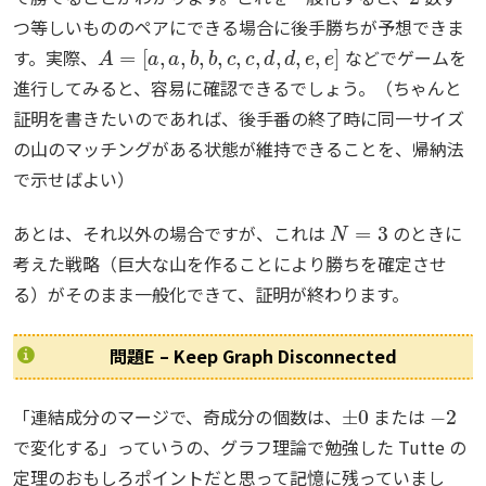
つ等しいもののペアにできる場合に後手勝ちが予想できま
A
=
[
a
,
a
,
b
,
b
,
c
,
c
,
d
,
d
,
e
,
e
]
す。実際、
などでゲームを
進行してみると、容易に確認できるでしょう。（ちゃんと
証明を書きたいのであれば、後手番の終了時に同一サイズ
の山のマッチングがある状態が維持できることを、帰納法
で示せばよい）
N
=
3
あとは、それ以外の場合ですが、これは
のときに
考えた戦略（巨大な山を作ることにより勝ちを確定させ
る）がそのまま一般化できて、証明が終わります。
問題E – Keep Graph Disconnected
±
0
−
2
「連結成分のマージで、奇成分の個数は、
または
で変化する」っていうの、グラフ理論で勉強した Tutte の
定理のおもしろポイントだと思って記憶に残っていまし