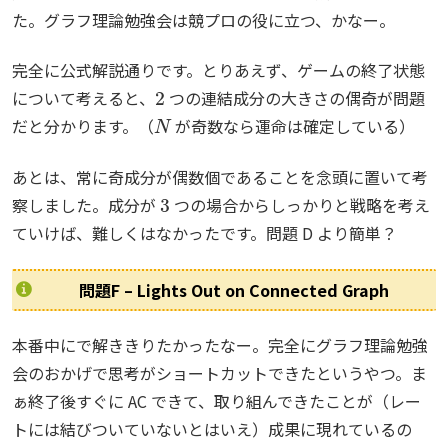
た。グラフ理論勉強会は競プロの役に立つ、かなー。
完全に公式解説通りです。とりあえず、ゲームの終了状態
2
について考えると、
つの連結成分の大きさの偶奇が問題
N
だと分かります。（
が奇数なら運命は確定している）
あとは、常に奇成分が偶数個であることを念頭に置いて考
3
察しました。成分が
つの場合からしっかりと戦略を考え
ていけば、難しくはなかったです。問題 D より簡単？
問題F – Lights Out on Connected Graph
本番中にで解ききりたかったなー。完全にグラフ理論勉強
会のおかげで思考がショートカットできたというやつ。ま
ぁ終了後すぐに AC できて、取り組んできたことが（レー
トには結びついていないとはいえ）成果に現れているの