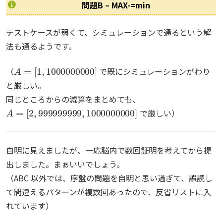
問題B – MAX-=min
テストケースが弱くて、シミュレーションで通るという解
法も通るようです。
A
=
[
1
,
1000000000
]
（
で既にシミュレーションがわり
と厳しい。
同じところからの減算をまとめても、
A
[
2
=
,
999999999
,
1000000000
]
で厳しい）
自明に見えましたが、一応脳内で数回証明を考えてから提
出しました。まぁいいでしょう。
（ABC 以外では、序盤の問題を自明と思い過ぎて、誤読し
て間違えるパターンが複数回あったので、反省リストに入
れています）