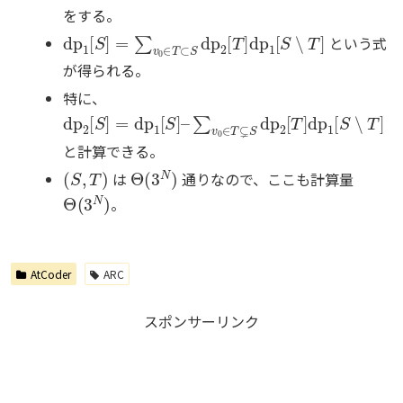
をする。
dp
1
[
S
]
=
∑
v
0
∈
T
⊂
S
dp
2
[
T
]
dp
1
[
S
∖
T
]
という式
が得られる。
特に、
dp
∑
v
2
0
[
∈
S
]
=
T
dp
⊊
S
1
dp
[
S
]
2
–
[
T
]
dp
1
[
S
∖
T
]
と計算できる。
(
S
,
T
)
Θ
(
3
N
)
は
通りなので、ここも計算量
Θ
(
3
N
)
。
AtCoder
ARC
スポンサーリンク