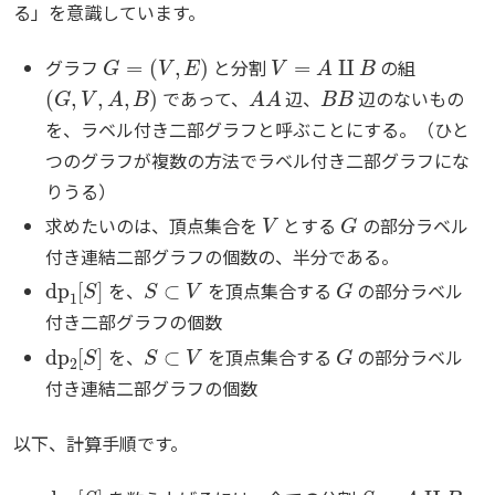
る」を意識しています。
G
=
(
V
,
E
)
V
=
A
⨿
B
グラフ
と分割
の組
(
G
,
V
,
A
,
B
)
A
A
B
B
であって、
辺、
辺のないもの
を、ラベル付き二部グラフと呼ぶことにする。（ひと
つのグラフが複数の方法でラベル付き二部グラフにな
りうる）
V
G
求めたいのは、頂点集合を
とする
の部分ラベル
付き連結二部グラフの個数の、半分である。
dp
1
[
S
]
S
⊂
V
G
を、
を頂点集合する
の部分ラベル
付き二部グラフの個数
dp
2
[
S
]
S
⊂
V
G
を、
を頂点集合する
の部分ラベル
付き連結二部グラフの個数
以下、計算手順です。
dp
1
[
S
]
S
=
A
⨿
B