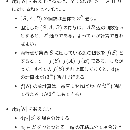
を数え上げるには、全ての分割
に対する和をとればよい。
(
S
,
A
,
B
)
3
N
の個数は全体で
通り。
(
S
,
A
,
B
)
A
B
e
固定した
の寄与は、
辺の個数を
2
e
e
とすると、
通りである。よって
が計算できれ
ばよい。
S
f
(
S
)
両端点が集合
に属している辺の個数を
と
e
=
f
(
S
)
–
f
(
A
)
–
f
(
B
)
すると、
である。したが
f
(
S
)
dp
1
って、すべての
を前計算しておくと、
Θ
(
3
N
)
の計算は
時間で行える。
f
(
S
)
Θ
(
N
2
2
N
)
の前計算は、愚直にやれば
時間
N
2
N
で行える（
にもできる）
dp
2
[
S
]
を数えたい。
dp
1
[
S
]
を場合分けする。
v
0
∈
S
v
0
をひとつとる。
の連結成分で場合分け