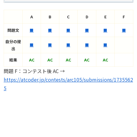
A
B
C
D
E
F
問題文
■
■
■
■
■
■
自分の提
■
■
■
■
■
出
結果
AC
AC
AC
AC
AC
問題 F：コンテスト後 AC →
https://atcoder.jp/contests/arc105/submissions/1735562
5