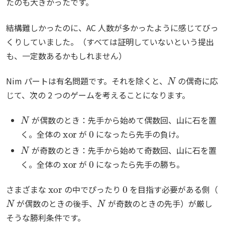
たのも大きかったです。
結構難しかったのに、AC 人数が多かったように感じてびっ
くりしていました。（すべては証明していないという提出
も、一定数あるかもしれません）
N
Nim パートは有名問題です。それを除くと、
の偶奇に応
じて、次の 2 つのゲームを考えることになります。
N
が偶数のとき：先手から始めて偶数回、山に石を置
xor
0
く。全体の
が
になったら先手の負け。
N
が奇数のとき：先手から始めて奇数回、山に石を置
xor
0
く。全体の
が
になったら先手の勝ち。
xor
0
さまざまな
の中でぴったり
を目指す必要がある側（
N
N
が偶数のときの後手、
が奇数のときの先手）が厳し
そうな勝利条件です。