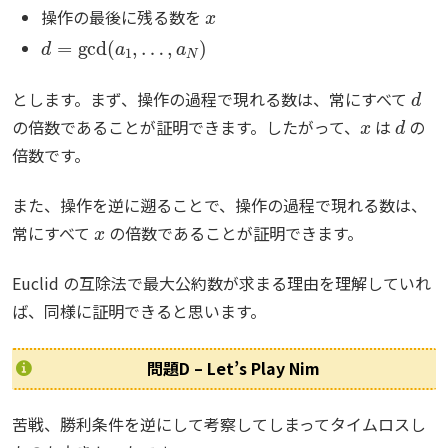
x
操作の最後に残る数を
d
=
gcd
(
a
1
,
…
,
a
N
)
d
とします。まず、操作の過程で現れる数は、常にすべて
x
d
の倍数であることが証明できます。したがって、
は
の
倍数です。
また、操作を逆に遡ることで、操作の過程で現れる数は、
x
常にすべて
の倍数であることが証明できます。
Euclid の互除法で最大公約数が求まる理由を理解していれ
ば、同様に証明できると思います。
問題D – Let’s Play Nim
苦戦、勝利条件を逆にして考察してしまってタイムロスし