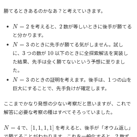
勝てるときあるのかなあ？と考えていきます。
N
=
2
2
を考えると、
数が等しいときに後手が勝てる
と分かります。
N
=
3
のときに先手が勝てる気がしません。試し
3
10
に、
つの数が
以下のときに全探索解法を実装し
た結果、先手は全く勝てないという予想に至りまし
た。
N
=
3
1
のときの証明を考えます。後手は、
つの山を
巨大にすることで、先手負けが確定します。
ここまでかなり発想の少ない考察だと思いますが、これで
解答に必要な考察の種はすべてそろっていました。
N
=
4
[
1
,
1
,
1
,
1
]
で、
を考えると、後手が「オウム返し」
2
で勝てることがわかります。これを一般化すると、
数ず