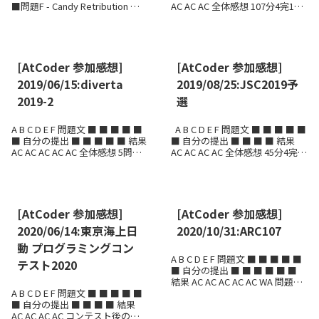
■問題F - Candy Retribution →
AC AC AC 全体感想 107分4完10
■自分の提出 → ■ 私はこの問題
ペナで、50位でした。 問題D
は、コンテスト中には解ききれ
で、ロジック...
なかった（解き方は分かったも
のの、残り時...
[AtCoder 参加感想]
[AtCoder 参加感想]
2019/06/15:diverta
2019/08/25:JSC2019予
2019-2
選
A B C D E F 問題文 ■ ■ ■ ■ ■
A B C D E F 問題文 ■ ■ ■ ■ ■
■ 自分の提出 ■ ■ ■ ■ ■ 結果
■ 自分の提出 ■ ■ ■ ■ 結果
AC AC AC AC AC 全体感想 5問正
AC AC AC AC 全体感想 45分4完
解で、76位。RE, WA, TLE で3ペ
（1ペナルティ）で114位でし
ナルティ...
た。 問題F...
[AtCoder 参加感想]
[AtCoder 参加感想]
2020/06/14:東京海上日
2020/10/31:ARC107
動 プログラミングコン
A B C D E F 問題文 ■ ■ ■ ■ ■
テスト2020
■ 自分の提出 ■ ■ ■ ■ ■ ■
結果 AC AC AC AC AC WA 問題F
A B C D E F 問題文 ■ ■ ■ ■ ■
コンテスト後AC → 全体感想 49
■ 自分の提出 ■ ■ ■ ■ 結果
分5...
AC AC AC AC コンテスト後の提