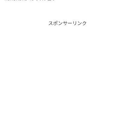
出：E → ■ 全体感想 ABCD の89
分4完 +...
スポンサーリンク