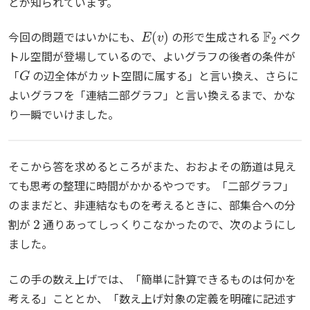
とが知られています。
E
(
v
)
F
2
今回の問題ではいかにも、
の形で生成される
ベク
トル空間が登場しているので、よいグラフの後者の条件が
G
「
の辺全体がカット空間に属する」と言い換え、さらに
よいグラフを「連結二部グラフ」と言い換えるまで、かな
り一瞬でいけました。
そこから答を求めるところがまた、おおよその筋道は見え
ても思考の整理に時間がかかるやつです。「二部グラフ」
のままだと、非連結なものを考えるときに、部集合への分
2
割が
通りあってしっくりこなかったので、次のようにし
ました。
この手の数え上げでは、「簡単に計算できるものは何かを
考える」こととか、「数え上げ対象の定義を明確に記述す