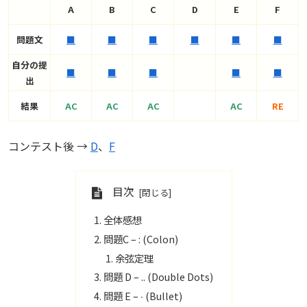
A
B
C
D
E
F
問題文
■
■
■
■
■
■
自分の提
■
■
■
■
■
出
結果
AC
AC
AC
AC
RE
コンテスト後 →
D
、
F
目次
全体感想
問題C – : (Colon)
余弦定理
問題 D – .. (Double Dots)
問題 E – ∙ (Bullet)