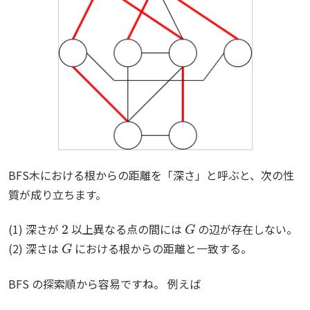
BFS木における根からの距離を「深さ」と呼ぶと、次の性
質が成り立ちます。
2
G
(1) 深さが
以上異なる点の間には
の辺が存在しない。
G
(2) 深さは
における根からの距離と一致する。
BFS の探索順から容易ですね。 例えば
d
1
,
d
2
(
d
2
≧
d
1
+
2
)
2
v
1
,
v
2
G