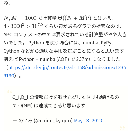
ね。
N
,
M
=
1000
Θ
(
(
N
+
M
)
2
)
で計算量
とはいえ、
4
⋅
3000
2
>
10
7.5
くらい辺があるグラフの探索なので、
ABC コンテストの中では要求されている計算量がやや大き
めでした。 Python を使う場合には、numba, PyPy,
Cython などから適切な手段を選ぶことになると思います。
例えば Python + numba (AOT) で 357ms になりました
（
https://atcoder.jp/contests/abc168/submissions/1335
9130
）。
C_i,D_i の情報だけを載せたグリッドでも解けるの
で O(NM) は達成できると思います
— のいみ (@noimi_kyopro)
May 18, 2020