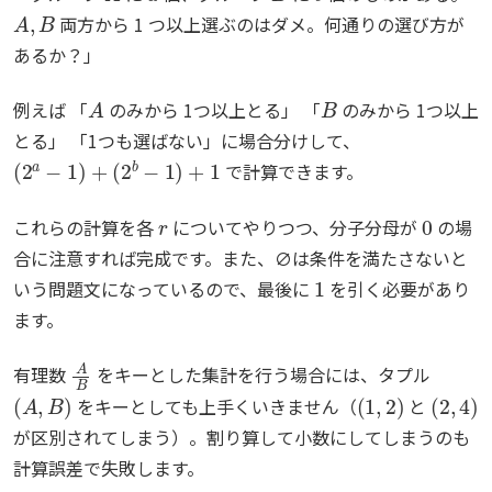
A
,
B
両方から 1 つ以上選ぶのはダメ。何通りの選び方が
あるか？」
A
B
例えば 「
のみから 1つ以上とる」 「
のみから 1つ以上
とる」 「1つも選ばない」に場合分けして、
(
2
a
−
1
)
+
(
2
b
−
1
)
+
1
で計算できます。
r
0
これらの計算を各
についてやりつつ、分子分母が
の場
合に注意すれば完成です。また、∅は条件を満たさないと
1
いう問題文になっているので、最後に
を引く必要があり
ます。
A
B
有理数
をキーとした集計を行う場合には、タプル
(
A
,
B
)
(
1
,
2
)
(
2
,
4
)
をキーとしても上手くいきません（
と
が区別されてしまう）。割り算して小数にしてしまうのも
計算誤差で失敗します。