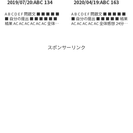
2019/07/20:ABC 134
2020/04/19:ABC 163
A B C D E F 問題文 ■ ■ ■ ■ ■
A B C D E F 問題文 ■ ■ ■ ■ ■
■ 自分の提出 ■ ■ ■ ■ ■ ■
■ 自分の提出 ■ ■ ■ ■ ■ 結果
結果 AC AC AC AC AC AC 全体感
AC AC AC AC AC 全体感想 24分5
想 91分6完（3ペナルティ）で47
完で、109位でした。 万全のフ
位でした。し...
ル参加で解け...
スポンサーリンク