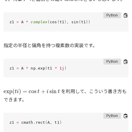
z1 
=
 A 
*
complex
(
cos
(
t1
)
,
 sin
(
t1
)
)
指定の半径と偏角を持つ複素数の実装です。
z1 
=
 A 
*
 np
.
exp
(
t1 
*
1j
)
exp
(
t
i
)
=
cos
t
+
i
sin
t
を利用して、こういう書き方も
できます。
z1 
=
 cmath
.
rect
(
A
,
 t1
)