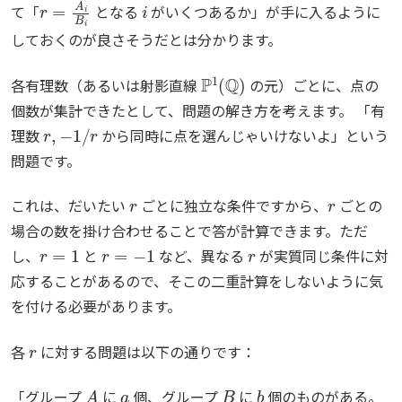
て「
となる
がいくつあるか」が手に入るように
しておくのが良さそうだとは分かります。
P
1
(
Q
)
各有理数（あるいは射影直線
の元）ごとに、点の
個数が集計できたとして、問題の解き方を考えます。 「有
r
,
−
1
/
r
理数
から同時に点を選んじゃいけないよ」という
問題です。
r
r
これは、だいたい
ごとに独立な条件ですから、
ごとの
場合の数を掛け合わせることで答が計算できます。ただ
r
=
1
r
=
−
1
r
し、
と
など、異なる
が実質同じ条件に対
応することがあるので、そこの二重計算をしないように気
を付ける必要があります。
r
各
に対する問題は以下の通りです：
A
a
B
b
「グループ
に
個、グループ
に
個のものがある。