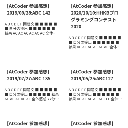
[AtCoder 参加感想]
[AtCoder 参加感想]
2019/09/28:ABC 142
2020/10/10:HHKBプロ
グラミングコンテスト
A B C D E F 問題文 ■ ■ ■ ■ ■
2020
■ 自分の提出 ■ ■ ■ ■ ■ ■
結果 AC AC AC AC AC AC 全体感
想 62分6完（1ペナルティ）で88
A B C D E F 問題文 ■ ■ ■ ■ ■
位でした。...
■ 自分の提出 ■ ■ ■ ■ ■ ■
結果 AC AC AC AC AC AC 全体感
想 64 分 全完で、16 位でした。
まぁ悪くないでしょうか。...
[AtCoder 参加感想]
[AtCoder 参加感想]
2019/07/27:ABC 135
2019/05/25:ABC127
A B C D E F 問題文 ■ ■ ■ ■ ■
A B C D E F 問題文 ■ ■ ■ ■ ■
■ 自分の提出 ■ ■ ■ ■ ■ 結果
■ 自分の提出 ■ ■ ■ ■ ■ ■
AC AC AC AC AC 全体感想 77分5
結果 AC AC AC AC AC TLE 全体感
完（8ペナルティ）で61位でし
想 5完。Fは、1時間以上かけら
た。F, E...
れる状況だったのに、正確...
[AtCoder 参加感想]
[AtCoder 参加感想]