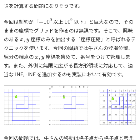
さを計算する問題になりそうです。
−
10
9
10
9
今回は制約が「
以上
以下」と巨大なので、その
ままの座標でグリッドを作るのは無謀です。そこで、興味
x
,
y
のある
座標のみを抽出する「座標圧縮」と呼ばれるテ
クニックを使います。今回の問題では牛さんの登場位置、
x
,
y
線分の端点の
座標を集めて、番号をつけて管理しま
す。また、外側に無限に広がる長方形領域に対応して、適
当な INF, -INF を追加するのも実装において有効です。
今回の問題では、牛さんの移動は格子点から格子点と考え