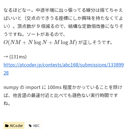
なるほどなー。中途半端に出っ張ってる線分は捨てちゃえ
ばいいと（交点のできうる座標にしか興味を持たなくてよ
9
い）。頂点数が
倍減るので、結構な定数倍改善になりそ
うですね。ソートがあるので、
O
(
N
M
+
N
log
N
+
M
log
M
)
が正しそうです。
→ (131ms)
https://atcoder.jp/contests/abc168/submissions/133899
28
numpy の import に 100ms 程度かかっていることを除け
ば、他言語の最速付近と比べても遜色ない実行時間です
ね。
AtCoder
ABC