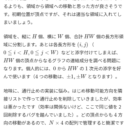
るよりも、領域から領域への移動と思った方が良さそうで
す。初期位置が頂点ですが、それは適当な領域に入れてし
まいましょう。
H
W
H
W
領域を、縦に
個、横に
個、合計
個の長方形領
(
i
,
j
)
域に分割します。あとは各長方形を
（
0
≦
i
<
H
,
0
≦
j
<
W
）などと添字付けてしまえば、
H
W
個の頂点からなるグラフの連結成分を調べる問題に
0
H
W
1
なります。個人的には、
から
の
次元の添字を好
4
±
1
±
W
んで使います（
つの移動は、
,
となります）。
地味に、通行止めの実装に悩み。はじめ移動可能方向を隣
接リストで作って通行止めを削除していきましたが、効率
は悪かったです（効率は関係ないけど、ここで同じ値を 2
4
回削除するバグを踏んでいました）。どの頂点からも
方
N
×
4
向の移動があるので、
の配列で管理すると簡潔です