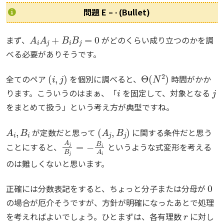
問題 E – ∙ (Bullet)
A
i
A
j
+
B
i
B
j
=
0
まず、
がどのくらい成り立つのかを調
べる必要がありそうです。
(
i
,
j
)
Θ
(
N
2
)
全てのペア
を個別に調べると、
時間がかか
i
j
ります。こういうのはまぁ、「
を固定して、対象となる
をまとめて扱う」という考え方が典型ですね。
A
i
,
B
i
(
A
j
,
B
j
)
が定数だと思って
に関する条件だと思う
A
j
B
j
=
−
B
i
A
i
ことにすると、
というような式変形を考える
のは難しくないと思います。
0
正確には分数表記をすると、ちょっと分子または分母が
の場合が厄介そうですが、方針が明確になったあとで処理
r
を考えればよいでしょう。ひとまずは、各有理数
に対し
r
=
A
i
B
i
i