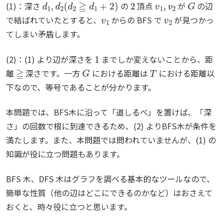
(1)：深さ
の
頂点
が
の辺
v
1
v
2
で結ばれていたとすると、
からの BFS で
が見つかっ
てしまい矛盾します。
1
(2)：(1) より辺が深さを
までしか変えないことから、距
≧
G
T
離
深さです。一方
における距離は
における距離以
下なので、等号であることが分かります。
本問題では、BFS木に沿って「道しるべ」を置けば、「深
さ」の回数で根に到達できるため、(2) よりBFS木が条件を
満たします。また、本問題では問われていませんが、(1) の
知識が役に立つ問題もあります。
BFS 木、DFS 木はグラフを調べる基本的なツールなので、
簡単な性質（他の辺はどこにできるのかなど）はおさえて
おくと、時々役に立つと思います。