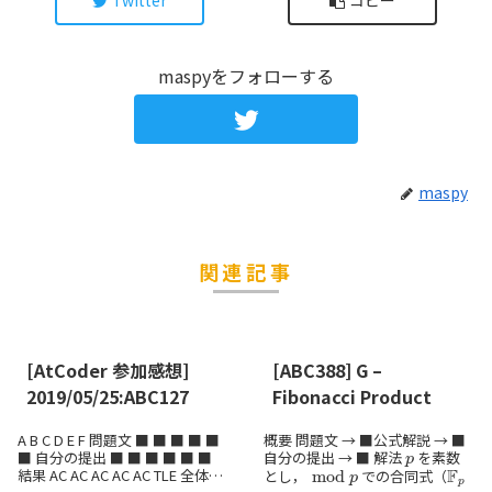
Twitter
コピー
maspyをフォローする
maspy
関連記事
[AtCoder 参加感想]
[ABC388] G –
2019/05/25:ABC127
Fibonacci Product
A B C D E F 問題文 ■ ■ ■ ■ ■
概要 問題文 → ■公式解説 → ■
p
■ 自分の提出 ■ ■ ■ ■ ■ ■
自分の提出 → ■ 解法
を素数
mod
p
F
p
結果 AC AC AC AC AC TLE 全体感
とし，
での合同式（