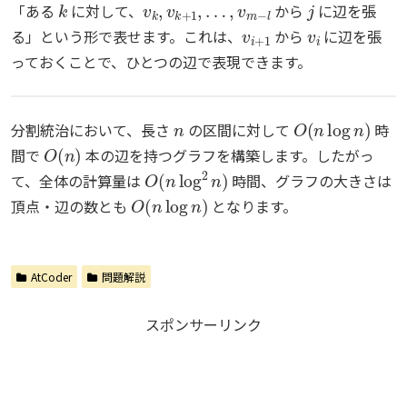
「ある
に対して、
から
に辺を張
v
i
+
1
v
i
る」という形で表せます。これは、
から
に辺を張
っておくことで、ひとつの辺で表現できます。
n
O
(
n
log
n
)
分割統治において、長さ
の区間に対して
時
O
(
n
)
間で
本の辺を持つグラフを構築します。したがっ
O
(
n
log
2
n
)
て、全体の計算量は
時間、グラフの大きさは
O
(
n
log
n
)
頂点・辺の数とも
となります。
AtCoder
問題解説
スポンサーリンク