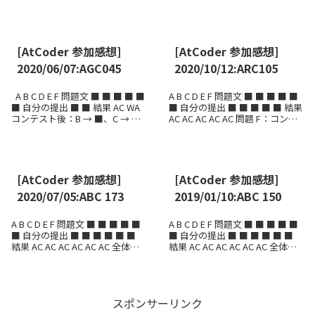
想 5完。Fは、1時間以上かけら
での等式）を単に等号で書きま
れる状況だったのに、正確...
す． Fibonacci 数列の周期 以下...
[AtCoder 参加感想]
[AtCoder 参加感想]
2020/06/07:AGC045
2020/10/12:ARC105
A B C D E F 問題文 ■ ■ ■ ■ ■
A B C D E F 問題文 ■ ■ ■ ■ ■
■ 自分の提出 ■ ■ 結果 AC WA
■ 自分の提出 ■ ■ ■ ■ ■ 結果
コンテスト後：B → ■、C → ■
AC AC AC AC AC 問題 F：コンテ
全体感想 連続 rated の 3 回...
スト後 AC → 全体感想 90分、
ABCE...
[AtCoder 参加感想]
[AtCoder 参加感想]
2020/07/05:ABC 173
2019/01/10:ABC 150
A B C D E F 問題文 ■ ■ ■ ■ ■
A B C D E F 問題文 ■ ■ ■ ■ ■
■ 自分の提出 ■ ■ ■ ■ ■ ■
■ 自分の提出 ■ ■ ■ ■ ■ ■
結果 AC AC AC AC AC AC 全体感
結果 AC AC AC AC AC AC 全体感
想 50 分 2 ペナ → 50位。 ...
想 52分、2ペナで17位でした。
開...
スポンサーリンク