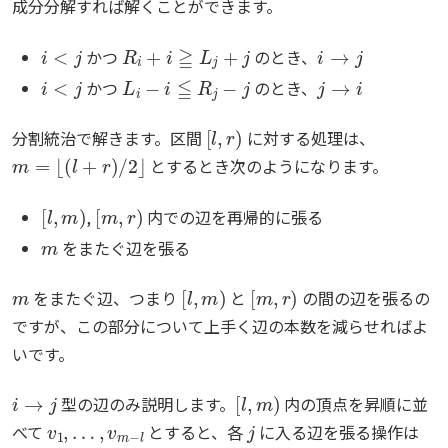
成分分解すれば解くことができます。
i
<
j
R
i
+
i
≧
L
j
+
j
i
→
j
かつ
のとき、
i
<
j
L
i
−
i
≦
R
j
−
j
j
→
i
かつ
のとき、
[
l
,
r
)
分割統治で解きます。区間
に対する処理は、
m
=
⌊
(
l
+
r
)
/
2
⌋
とするとき次のようになります。
[
l
,
m
)
[
m
,
r
)
,
内での辺を再帰的に張る
m
をまたぐ辺を張る
m
[
l
,
m
)
[
m
,
r
)
をまたぐ辺、つまり
と
の間の辺を張るの
ですが、この部分について上手く辺の本数を減らせればよ
いです。
i
→
j
[
l
,
m
)
型の辺のみ説明します。
内の頂点を昇順に並
v
1
,
…
,
v
m
−
l
j
べて
とすると、各
に入る辺を張る操作は
k
v
…
k
,
,
v
v
m
k
+
−
1
l
,
j