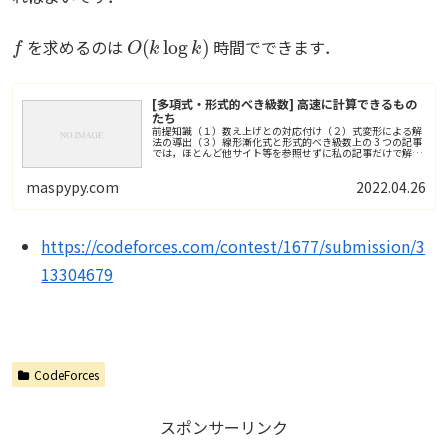
f
O
(
k
log
k
)
を求めるのは
時間でできます．
[多項式・形式的べき級数] 高速に計算できるもの
たち
前提知識（１）数え上げとの対応付け（２）式変形による解
法の導出（３）線形漸化式と形式的べき級数上の 3 つの記事
では，ほとんど他サイト等を参照せずに私の記事だけで解説
を完結させるようにしていましたが，本...
maspypy.com
2022.04.26
https://codeforces.com/contest/1677/submission/3
13304679
CodeForces
スポンサーリンク