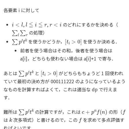
各要素 i に対して
i
<
l
l
≦
i
≦
r
r
<
i
,
,
のどれにするかを決める（
∑
l
∑
r
の処理）
∑
p
t
t
k
[
t
i
>
0
]
を使うかどうか，
を使うか決める．
前者を使う場合はその和，後者を使う場合は
a[i]，どちらも使わない場合は a[i]+1 で寄与．
∑
p
t
t
k
[
t
i
>
0
]
あとは
と
がどちらもちょうど 1 回使われ
ていて最初の決め方が 000111222 のようになっているよう
なものを計算すればよくて，これは適当な dp で行えま
す．
∑
p
t
t
k
c
+
p
n
f
(
n
)
f
難所は
の計算ですが，これは
の形（
k
f
は
次多項式）と書けるので，この
を求めて多点評価す
ればよいです．