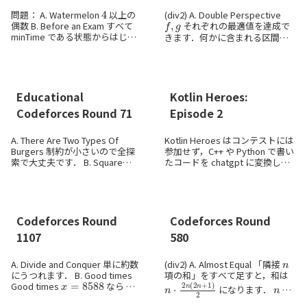
4
問題： A. Watermelon
以上の
(div2) A. Double Perspective
f
,
g
偶数 B. Before an Exam すべて
それぞれの最適値を達成で
minTime である状態からはじめ
きます．何かに含まれる区間を
て目標の総和になるまで貪欲に
除く操作を可能な限り繰り返し
f
増やします． C. ...
ます．この操作で
は変化しま
せん． のこった区間...
Educational
Kotlin Heroes:
Codeforces Round 71
Episode 2
A. There Are Two Types Of
Kotlin Heroes はコンテストには
Burgers 制約が小さいので全探
参加せず，C++ や Python で書い
索で大丈夫です． B. Square
たコードを chatgpt に変換して
Filling 操作可能な場所はすべて
もらうことで AC しています．コ
操作するとしてよいです． ...
ンテスト中にこれをやるのはル
ール違反です． A. Three ...
Codeforces Round
Codeforces Round
1107
580
n
A. Divide and Conquer 単に約数
(div2) A. Almost Equal 「隣接
にうつれます． B. Good times
項の和」をすべて足すと，和は
x
=
8588
n
⋅
2
n
(
2
n
+
1
)
2
n
Good times
なら
y
=
10001
,
x
y
=
85888588
になります．
が
2
n
偶数のときこれは
の倍数...