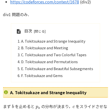
https://codeforces.com/contest/1678
(div2)
div1 問題のみ．
目次
A. Tokitsukaze and Strange Inequality
B. Tokitsukaze and Meeting
C. Tokitsukaze and Two Colorful Tapes
D. Tokitsukaze and Permutations
E. Tokitsukaze and Beautiful Subsegments
F. Tokitsukaze and Gems
A. Tokitsukaze and Strange Inequality
b
p
a
c
まず
を止めると
の分布が決まり，
をスライドさせな
p
d
(
b
,
c
)