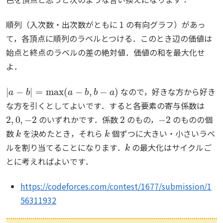
順列（入次数・出次数がともに 1 の有向グラフ）があっ
て，各頂点に順列のラベルとつける．このとき辺の価値は
始点と終点のラベルの差の絶対値．価値の和を最大化せ
よ．
|
a
−
b
|
=
max
(
a
−
b
,
b
−
a
)
なので，好きな方から好き
な方を引くとしてよいです．すると各要素の寄与係数は
2
,
0
,
−
2
2
−
2
のいずれかです．係数
のもの，
のものの個
k
k
数
を決めたとき，それら
個ずつに大きい・小さいラベ
k
ルを割り当てることになります．
の最大化はサイクルご
とに考えればよいです．
https://codeforces.com/contest/1677/submission/1
56311932