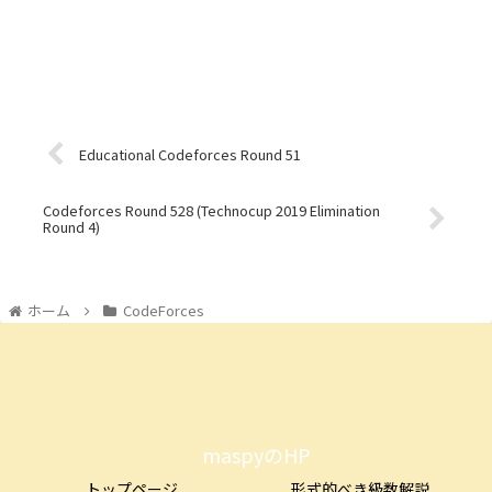
Educational Codeforces Round 51
Codeforces Round 528 (Technocup 2019 Elimination
Round 4)
ホーム
CodeForces
maspyのHP
トップページ
形式的べき級数解説