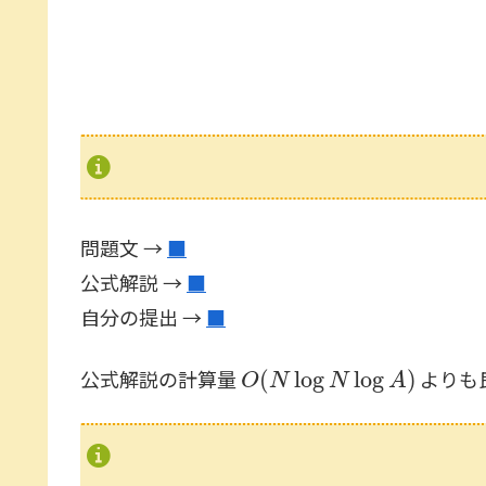
問題文 →
■
公式解説 →
■
自分の提出 →
■
O
(
N
log
N
log
A
)
公式解説の計算量
よりも