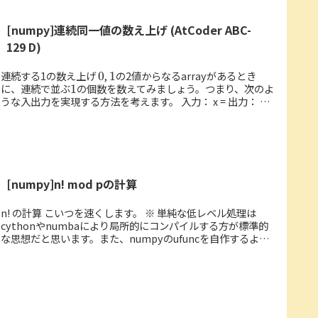
[numpy]連続同一値の数え上げ (AtCoder ABC-
129 D)
0
1
連続する1の数え上げ
,
の2値からなるarrayがあるとき
1
に、連続で並ぶ
の個数を数えてみましょう。つまり、次のよ
うな入出力を実現する方法を考えます。 入力： x = 出力： y =
それぞれ、連続...
[numpy]n! mod pの計算
n! の計算 こいつを速くします。 ※ 単純な低レベル処理は
cythonやnumbaにより局所的にコンパイルする方が標準的
な思想だと思います。また、numpyのufuncを自作するよう
な方法もあります。今回記事にしたものは、atc...