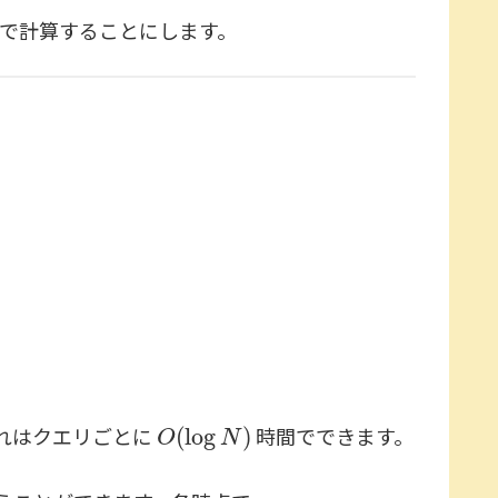
で計算することにします。
O
(
log
N
)
とこれはクエリごとに
時間でできます。