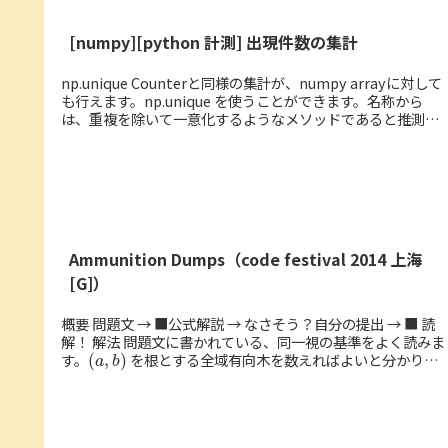
[numpy][python 計測] 出現件数の集計
np.unique Counterと同様の集計が、numpy arrayに対して
も行えます。np.unique を使うことができます。名称から
は、重複を除いて一意化するようなメソッドであると推測で
きますが、return_counts...
Ammunition Dumps（code festival 2014 上海
[G]）
概要 問題文 → ■公式解説 → なさそう？自分の提出 → ■ 読
解！ 解法 問題文に書かれている、同一視の基準をよく読みま
(
a
,
b
)
す。
を根とする全域有向木を数えればよいと分かりま
す。 固...