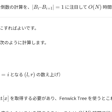
|
B
i
–
B
i
+
1
|
=
1
O
(
N
)
転倒数の計算を、
に注目して
時間
にすればよいです。
次のように計算します。
く
=
i
(
l
,
r
)
となる
の数え上げ）
unt
[
x
]
を取得する必要があり、Fenwick Tree を使う
O
(
N
)