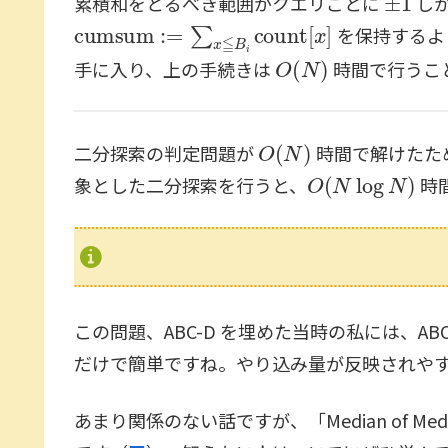
累積和をとるべき範囲がクエリごとに
し
cumsum
:=
∑
x
≦
B
i
count
[
x
]
を保持するよ
O
(
N
)
手に入り、上の手続きは
時間で行うこ
O
(
N
)
二分探索の判定問題が
時間で解けたた
O
(
N
log
N
)
象とした二分探索を行うと、
時
この問題、ABC-D を埋めた当時の私には、
だけで簡単ですね。やり込み量が反映されや
あまり関係のない話ですが、「Median of