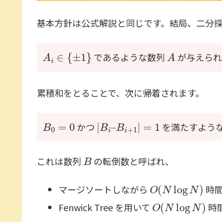
基本方針は公式解説と同じです。結局、二分
A
i
∈
{
±
1
}
A
であるような数列
が与えられ
累積和をとることで、次に帰着されます。
B
0
=
0
|
B
i
–
B
i
+
1
|
=
1
かつ
を満たすよう
B
これは数列
の転倒数と呼ばれ、
O
(
N
log
N
)
マージソートしながら
時
O
(
N
log
N
)
Fenwick Tree を用いて
時