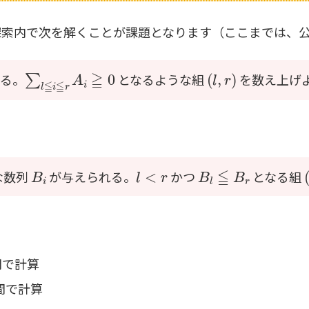
探索内で次を解くことが課題となります（ここまでは、
∑
l
≦
i
≦
r
A
i
≧
0
(
l
,
r
)
る。
となるような組
を数え上げ
B
i
l
<
r
B
l
≦
B
r
な数列
が与えられる。
かつ
となる組
間で計算
間で計算