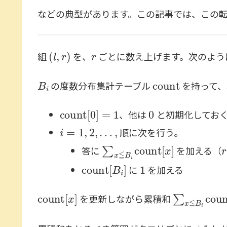
などの典型があります。この記事では、この
(
l
,
r
)
r
組
を、
ごとに数え上げます。次のよう
B
i
count
の度数分布集計テーブル
を持って、
count
[
0
]
=
1
0
、他は
と初期化してお
i
=
1
,
2
,
…
,
順に次を行う。
∑
x
≦
B
i
count
[
x
]
r
答に
を加える（
count
[
B
i
]
1
に
を加える
count
[
x
]
∑
x
≦
B
i
co
を更新しながら累積和
±
1