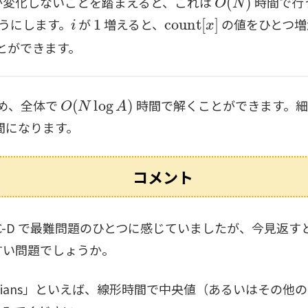
か変化しないことを踏まえると、これは
時間で行
i
1
count
[
x
]
うにします。
が
増えると、
の値をひとつ増
とができます。
O
(
N
log
A
)
め、全体で
時間で解くことができます。細
間になります。
コメント
ABC-D で最難問題のひとつに感じていましたが、今見
すい問題でしょうか。
 Medians」といえば、線形時間で中央値（あるいはそ