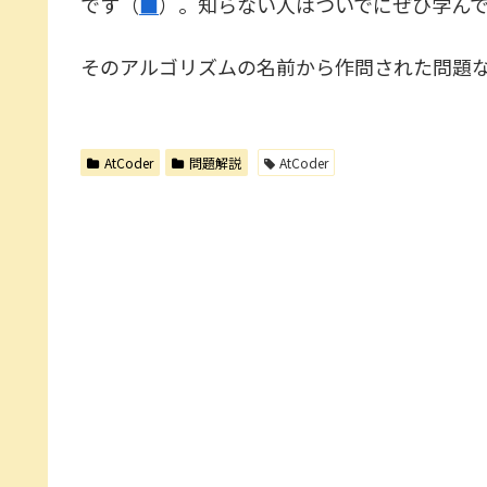
です（
■
）。知らない人はついでにぜひ学ん
そのアルゴリズムの名前から作問された問題
AtCoder
問題解説
AtCoder