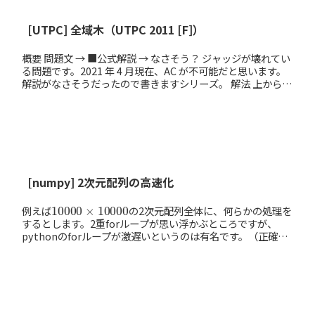
[UTPC] 全域木（UTPC 2011 [F]）
概要 問題文 → ■公式解説 → なさそう？ ジャッジが壊れてい
る問題です。2021 年 4 月現在、AC が不可能だと思います。
解説がなさそうだったので書きますシリーズ。 解法 上からの
評価 $K > N/2...
[numpy] 2次元配列の高速化
10000
×
10000
例えば
の2次元配列全体に、何らかの処理を
するとします。2重forループが思い浮かぶところですが、
pythonのforループが激遅いというのは有名です。（正確に
は「配列インデックスアクセスが遅い」「基本...