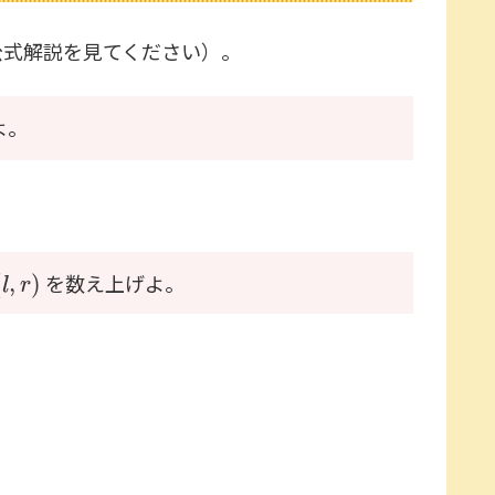
公式解説を見てください）。
よ。
(
l
,
r
)
を数え上げよ。