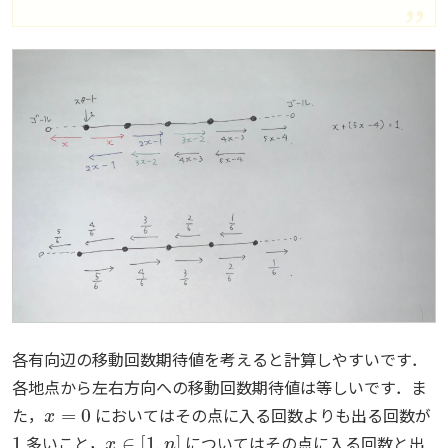
各有向辺の移動回数期待値を考えると計算しやすいです．
各地点から左右方向への移動回数期待値は等しいです．ま
x
=
0
た，
においてはその点に入る回数よりも出る回数が
1
x
∈
[
1
,
n
]
多いこと，
についてはその点に入る回数と出