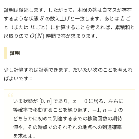
証明は後述します．したがって，本問の答は白マスが存在
S
L
するような状態
の数え上げと一致します．あとは
ご
R
と（または
ごと）に計算することを考えれば，累積和と
O
(
N
)
尺取り法で
時間で答が求まります．
証明
少し計算すれば証明できます．だいたい次のことを考えれ
ばよいです：
[
0
,
n
]
x
=
0
いま状態が
であり，
に居る．左右に
−
1
,
n
+
1
等確率で移動することを繰り返す．
の
どちらかに初めて到達するまでの移動回数の期待
値や，その時点でのそれぞれの地点への到達確率
を求めよ．