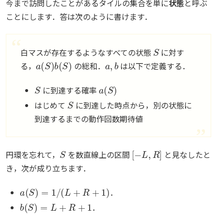
今まで訪問したことがあるタイルの集合を単に
状態
と呼ぶ
ことにします．答は次のように書けます．
S
白マスが存在するようなすべての状態
に対す
a
(
S
)
b
(
S
)
a
,
b
る，
の総和．
は以下で定義する．
S
a
(
S
)
に到達する確率
S
はじめて
に到達した時点から，別の状態に
到達するまでの動作回数期待値
S
[
−
L
,
R
]
円環を忘れて，
を数直線上の区間
と見なしたと
き，次が成り立ちます．
a
(
S
)
=
1
/
(
L
+
R
+
1
)
．
b
(
S
)
=
L
+
R
+
1
．