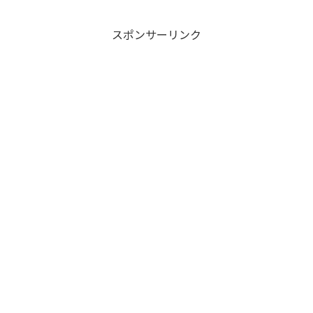
んなところで多項式だけではな
W
す。直前
マスの「状態」を持
く Laurent 多項式が現れること
ちな...
に注意してください． ...
スポンサーリンク