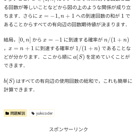
る回数が等しいことなどから図の上のような関係が成り立
x
=
−
1
,
n
+
1
1
ちます．さらに
への到達回数の和が
で
あることからすべての有向辺の回数期待値が決まります．
[
0
,
n
]
x
=
−
1
n
/
(
1
+
n
)
結局，
から
に到達する確率が
x
=
n
+
1
1
/
(
1
+
n
)
，
に到達する確率が
であることな
a
(
S
)
どが分かります．ここから順に
を定めていくことが
できます．
b
(
S
)
はすべての有向辺の使用回数の総和で，これも簡単に
計算できます．
問題解説
yukicoder
スポンサーリンク