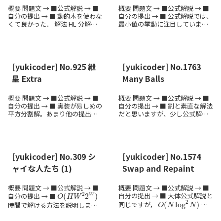
概要 問題文 → ■公式解説 → ■
概要 問題文 → ■公式解説 → ■
自分の提出 → ■ 動的木を使わな
自分の提出 → ■ 公式解説では、
くて良かった． 解法 HL 分解し
最小値の挙動に注目していま
て，heavy path, light edge など
す。私は最大値の挙動に注目し
の言葉を使います．だいたい次
て解いたので、解説しておきま
A
i
+
1
のようにします． パスの最後の
す。 私の解説では、
のこ
A
i
...
とを改めて
と呼ぶこと...
[yukicoder] No.925 紲
[yukicoder] No.1763
星 Extra
Many Balls
概要 問題文 → ■公式解説 → ■
概要 問題文 → ■公式解説 → ■
自分の提出 → ■ 実装が易しめの
自分の提出 → ■ 割と素直な解法
平方分割解。あまり他の提出に
だと思いますが、少し公式解説
なさそうだったので一応書きま
と違うのかな？大差での Fastest
す。 解法 列の平方分割により解
AC にもなったので、書いておき
A
s
p
=
90001
きます。 数列
を、長さ
の区
ます。 解法
としま
間に区切る...
す。$K = 60...
[yukicoder] No.309 シ
[yukicoder] No.1574
ャイな人たち (1)
Swap and Repaint
概要 問題文 → ■公式解説 → ■
概要 問題文 → ■公式解説 → ■
O
(
H
W
2
2
W
)
自分の提出 → ■ 大体公式解説と
自分の提出 → ■
O
(
N
log
2
N
)
同じですが，
と
時間で解ける方法を説明しま
1
す。 解法
行目から順に計算し
いうことで一応書きます． いろ
1
ます。
列目から順に計算しま