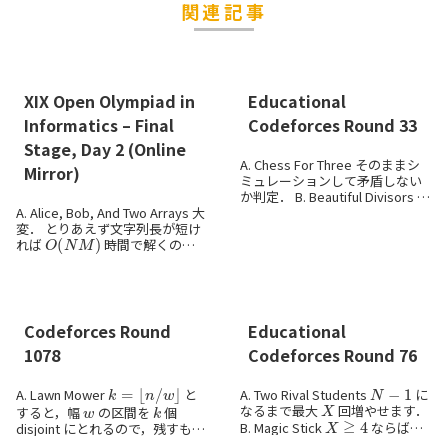
関連記事
XIX Open Olympiad in
Educational
Informatics – Final
Codeforces Round 33
Stage, Day 2 (Online
A. Chess For Three そのままシ
Mirror)
ミュレーションして矛盾しない
か判定． B. Beautiful Divisors 候
A. Alice, Bob, And Two Arrays 大
補の数が少ないので全部試しま
変． とりあえず文字列長が短け
す． C. Rum...
O
(
N
M
)
れば
時間で解くのは
後ろから dp すればよいです．
補助的に「次にこの色を選んだ
場合の勝ち・負け」...
Codeforces Round
Educational
1078
Codeforces Round 76
k
=
⌊
n
/
w
⌋
N
−
1
A. Lawn Mower
と
A. Two Rival Students
に
X
w
k
なるまで最大
回増やせます．
X
≧
4
すると，幅
の区間を
個
B. Magic Stick
ならば何
disjoint にとれるので，残すもの
k
でも作れます．$2k \to 3k \to...
が
個以上必要です．1-based