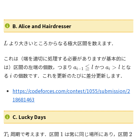
B. Alice and Hairdresser
L
より大きいところからなる極大区間を数えます．
これは（端を適切に処理する必要がありますが基本的に
a
i
−
1
≦
l
a
i
>
l
は）区間の左端の個数，つまり
かつ
とな
i
る
の個数です．これを更新のたびに差分更新します．
https://codeforces.com/contest/1055/submission/2
18681463
C. Lucky Days
T
1
1
2
周期で考えます．区間
は常に同じ場所にあり，区間