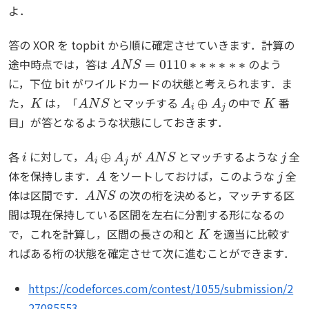
よ．
答の XOR を topbit から順に確定させていきます．計算の
A
N
S
=
0110
∗
∗
∗
∗
∗
∗
途中時点では，答は
のよう
に，下位 bit がワイルドカードの状態と考えられます．ま
K
A
N
S
A
i
⊕
A
j
K
た，
は，「
とマッチする
の中で
番
目」が答となるような状態にしておきます．
i
A
i
⊕
A
j
A
N
S
j
各
に対して，
が
とマッチするような
全
A
j
体を保持します．
をソートしておけば，このような
全
A
N
S
体は区間です．
の次の桁を決めると，マッチする区
間は現在保持している区間を左右に分割する形になるの
K
で，これを計算し，区間の長さの和と
を適当に比較す
ればある桁の状態を確定させて次に進むことができます．
https://codeforces.com/contest/1055/submission/2
27085553