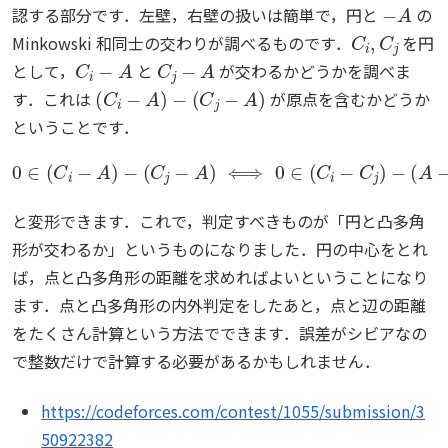
認する部分です．左壁，右壁の扱いは簡単で，円と
の
C
i
,
C
j
Minkowski 和同士の交わりが調べるものです．
を円
C
i
−
A
C
j
−
A
として，
と
が交わるかどうかを調べま
(
C
i
−
A
)
−
(
C
j
−
A
)
す．これは
が原点を含むかどうか
ということです．
0
∈
(
A
(
−
C
A
i
−
)
A
⟺
)
−
(
(
C
C
i
j
−
−
C
A
j
)
)
⟺
∩
(
0
A
∈
−
A
(
C
)
≠
i
−
∅
C
j
)
−
と変形できます．これで，判定すべきものが「円と凸多角
形が交わるか」というものになりました．円の中心をとれ
ば，点と凸多角形の距離を求めればよいということになり
ます．点と凸多角形の内外判定をしたあと，点と辺の距離
をたくさん計算という方法でできます．誤差がシビアなの
で整数だけで計算する必要があるかもしれません．
https://codeforces.com/contest/1055/submission/3
50922382