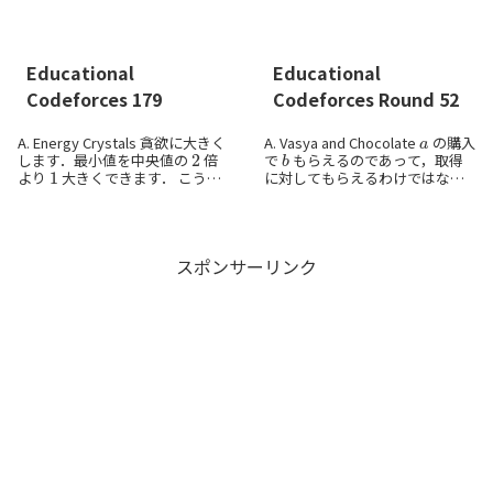
でインデックスが ...
Educational
Educational
Codeforces 179
Codeforces Round 52
a
A. Energy Crystals 貪欲に大きく
A. Vasya and Chocolate
の購入
2
b
します．最小値を中央値の
倍
で
もらえるのであって，取得
1
より
大きくできます． こうし
に対してもらえるわけではない
て作った方法は，ほかの方法で
のでかなり明らかです． B.
作ったものより，ソートして項
Vasya and Isolated Verti...
別に見て大きいという感じで貪
欲の正...
スポンサーリンク