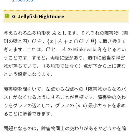
G. Jellyfish Nightmare
A
与えられる凸多角形を
とします．それぞれの障害物（両
C
{
x
∣
A
+
x
∩
C
≠
∅
}
側の壁と円）
を，
に置き換えて
C
−
A
考えます．これは，
と
の Minkowski 和をとるとい
うことです．すると，両端に壁があり，道中に適当な障害
物が落ちていて，（多角形ではなく）点が下から上に進む
という設定になります．
障害物を間引いて，左壁から右壁への「障害物からなるパ
ス」がなくなるようにすることが目標です．障害物の交わ
(
s
,
t
)
りをグラフの辺として，グラフの
最小カットを求め
ることに帰着できます．
問題となるのは，障害物同士の交わりがあるかどうかを確
−
A