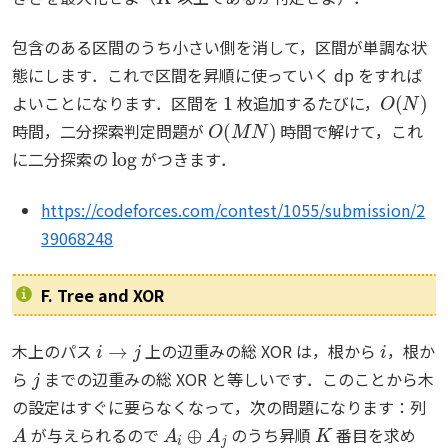
包含のある区間のうち小さい側を消して，区間が単調な状
態にします．これで区間を昇順に使っていく dp をすれば
1
O
(
N
)
よいことになります．区間を
枚追加するたびに，
O
(
M
N
)
時間，二分探索判定問題が
時間で解けて，これ
log
に二分探索の
がつきます．
https://codeforces.com/contest/1055/submission/2
39068248
F. Tree and XOR
i
→
j
i
木上のパス
上の辺重みの総 XOR は，根から
，根か
j
ら
までの辺重みの総 XOR と等しいです．このことから木
の設定はすぐに要らなくなって，次の問題になります：列
A
A
i
⊕
A
j
K
が与えられるので
のうち昇順
番目を求め