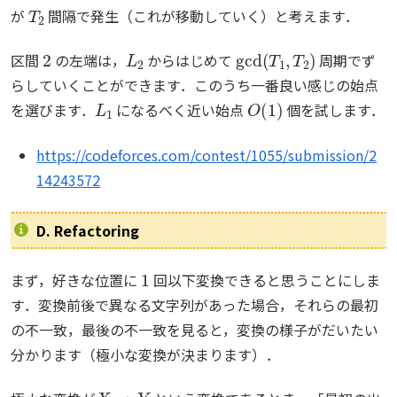
T
2
が
間隔で発生（これが移動していく）と考えます．
2
L
2
gcd
(
T
1
,
T
2
)
区間
の左端は，
からはじめて
周期でず
らしていくことができます．このうち一番良い感じの始点
L
1
O
(
1
)
を選びます．
になるべく近い始点
個を試します．
https://codeforces.com/contest/1055/submission/2
14243572
D. Refactoring
1
まず，好きな位置に
回以下変換できると思うことにしま
す．変換前後で異なる文字列があった場合，それらの最初
の不一致，最後の不一致を見ると，変換の様子がだいたい
分かります（極小な変換が決まります）．
X
→
Y