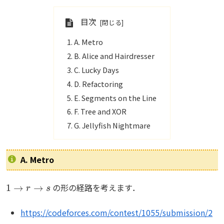
目次
A. Metro
B. Alice and Hairdresser
C. Lucky Days
D. Refactoring
E. Segments on the Line
F. Tree and XOR
G. Jellyfish Nightmare
A. Metro
1
→
r
→
s
の形の経路を考えます．
https://codeforces.com/contest/1055/submission/2