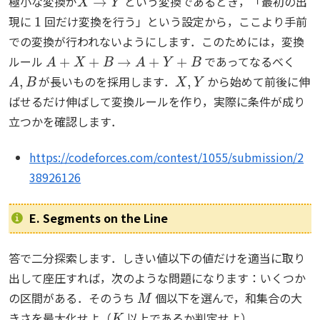
極小な変換が
という変換であるとき，「最初の出
1
現に
回だけ変換を行う」という設定から，ここより手前
での変換が行われないようにします．このためには，変換
A
+
X
+
B
→
A
+
Y
+
B
ルール
であってなるべく
A
,
B
X
,
Y
が長いものを採用します．
から始めて前後に伸
ばせるだけ伸ばして変換ルールを作り，実際に条件が成り
立つかを確認します．
https://codeforces.com/contest/1055/submission/2
38926126
E. Segments on the Line
答で二分探索します．しきい値以下の値だけを適当に取り
出して座圧すれば，次のような問題になります：いくつか
M
の区間がある．そのうち
個以下を選んで，和集合の大
K
きさを最大化せよ（
以上であるか判定せよ）．