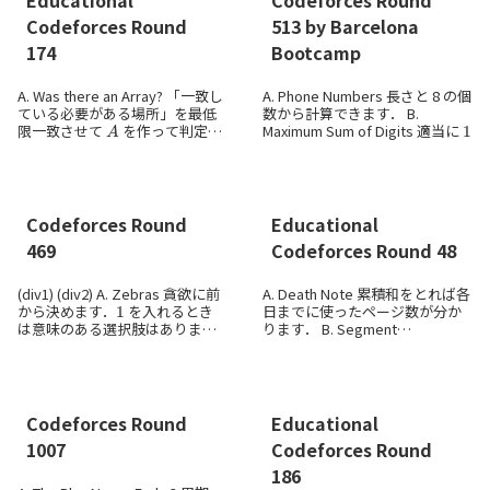
Codeforces Round
513 by Barcelona
174
Bootcamp
A. Was there an Array? 「一致し
A. Phone Numbers 長さと 8 の個
ている必要がある場所」を最低
数から計算できます． B.
A
1
限一致させて
を作って判定し
Maximum Sum of Digits 適当に
a
1
ます． B. Set of Strangers 存在
を渡すことを考えると，
の
0
しない色を無視すれば，色ご...
の位は
...
Codeforces Round
Educational
469
Codeforces Round 48
(div1) (div2) A. Zebras 貪欲に前
A. Death Note 累積和をとれば各
1
から決めます．
を入れるとき
日までに使ったページ数が分か
は意味のある選択肢はありませ
ります． B. Segment
0
1
ん．
が来たときには，現在
Occurrences occurrence の始
が末尾にある列の最後に置く
点をすべて求めておくと，クエ
0
か，新たに
だけか...
リは区間内のそ...
Codeforces Round
Educational
1007
Codeforces Round
186