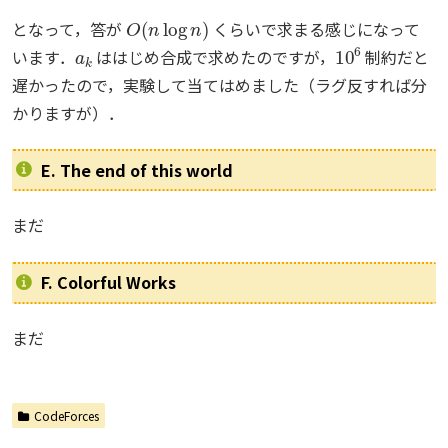
O
(
n
log
n
)
となって，答が
くらいで求まる感じになって
a
k
10
6
います．
ははじめ合成で求めたのですが，
制約だと
遅かったので，実験して当てはめました（ラグ反すれば分
かりますが）．
E. The end of this world
まだ
F. Colorful Works
まだ
CodeForces