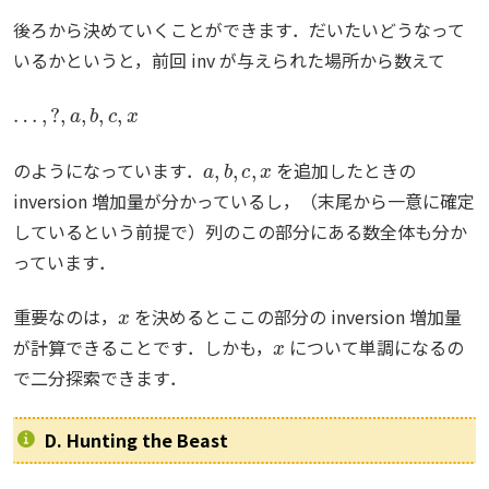
後ろから決めていくことができます．だいたいどうなって
いるかというと，前回 inv が与えられた場所から数えて
…
,
?
,
a
,
b
,
c
,
x
a
,
b
,
c
,
x
のようになっています．
を追加したときの
inversion 増加量が分かっているし，（末尾から一意に確定
しているという前提で）列のこの部分にある数全体も分か
っています．
x
重要なのは，
を決めるとここの部分の inversion 増加量
x
が計算できることです．しかも，
について単調になるの
で二分探索できます．
D. Hunting the Beast