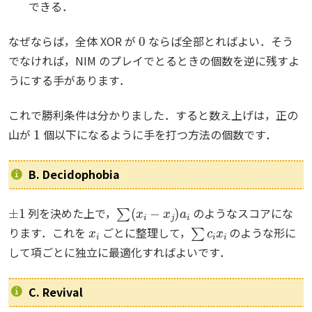
できる．
0
なぜならば，全体 XOR が
ならば全部とればよい．そう
でなければ，NIM のプレイでとるときの個数を逆に残すよ
うにする手があります．
これで勝利条件は分かりました．すると数え上げは，正の
1
山が
個以下になるように手を打つ方法の個数です．
B. Decidophobia
±
1
∑
(
x
i
−
x
j
)
a
i
列を決めた上で，
のようなスコアにな
x
i
∑
c
i
x
i
ります．これを
ごとに整理して，
のような形に
して項ごとに独立に最適化すればよいです．
C. Revival