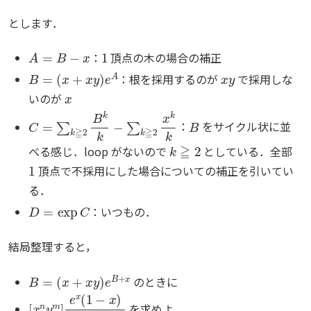
とします．
A
=
B
−
x
1
：
頂点の木の場合の補正
B
=
(
x
+
x
y
)
e
A
x
y
：根を採用するのが
で採用しな
x
いのが
C
=
∑
k
≧
2
B
k
k
−
∑
k
≧
2
x
k
k
B
：
をサイクル状に並
k
≧
2
べる感じ．loop がないので
としている．全部
1
頂点で不採用にした場合についての補正を引いてい
る．
D
=
exp
C
：いつもの．
結局整理すると，
B
=
(
x
+
x
y
)
e
B
+
x
のときに
[
x
n
y
m
]
e
x
(
1
−
x
)
e
B
(
1
−
B
)
を求めよ