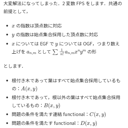
大変解法になってしまった．2 変数 FPS をします．共通の
前提として，
x
の指数は頂点数に対応
y
の指数は始点集合採用した頂点数に対応
x
y
については EGF で
については OGF，つまり数え
a
n
,
m
∑
1
n
!
a
n
,
m
x
n
y
m
上げを
として
の形
とします．
根付き木であって葉はすべて始点集合採用しているも
A
(
x
,
y
)
の：
根付き木であって，根以外の葉はすべて始点集合採用
B
(
x
,
y
)
しているもの：
C
(
x
,
y
)
問題の条件を満たす連結 functional：
D
(
x
,
y
)
問題の条件を満たす functional：