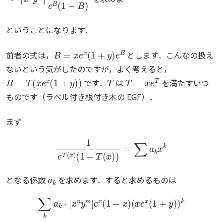
ということになります．
B
=
x
e
x
(
1
+
y
)
e
B
前者の式は，
とします．こんなの扱え
ないという気がしたのですが，よく考えると，
B
=
T
(
x
e
x
(
1
+
y
)
)
T
T
=
x
e
T
です．
は
を満たすいつ
ものです（ラベル付き根付き木の EGF）．
まず
1
e
T
(
x
)
(
1
−
T
(
x
)
)
=
∑
a
k
x
k
a
k
となる係数
を求めます．すると求めるものは
∑
k
a
k
⋅
[
x
n
y
m
]
e
x
(
1
−
x
)
(
x
e
x
(
1
+
y
)
)
k