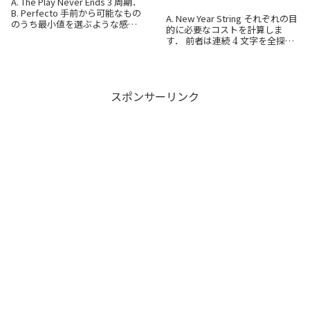
A. The Play Never Ends 3 周期．
B. Perfecto 手前から可能なもの
A. New Year String それぞれの目
のうち最小値を選ぶような感じ
的に必要なコストを計算しま
4
で詰むことがなさそう（だんだ
す． 前者は連続
文字を全探索
ん平方数が疎になってくるので
でよいです．後者はこの場合
2025
詰みにくくな...
同士は重複しないので，
2025
の個数を数えればよいで...
スポンサーリンク