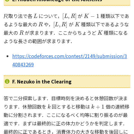
L
[
L
,
R
]
K
−
1
尺取り法で各
について，
が
種類以下であ
R
[
L
,
R
]
K
るような最大の
や，
が
種類以下であるような
R
K
最大の
が求まります．ここからちょうど
種類になる
ような長さの範囲が求まります．
https://codeforces.com/contest/2149/submission/3
40843269
F. Nezuko in the Clearing
答で二分探索します．目標時刻を決めると休憩回数が決ま
k
k
+
1
ります．休憩回数を
回とすると移動は
個の連続移
動に分割されます．ここになるべく均等に割り振るのが最
適です．まずは最終的に正の体力かどうかを判定します．
最終的に正であるとき，消費体力の大きな移動を後回しに