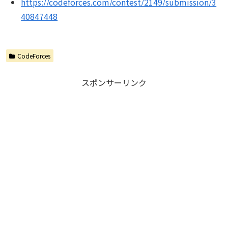
https://codeforces.com/contest/2149/submission/3
40847448
CodeForces
スポンサーリンク