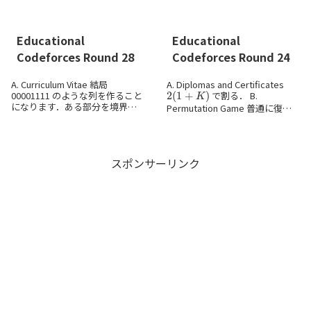
同値ではないですが...
ます．この操作で
は変化しま
せん． のこった区間...
Educational
Educational
Codeforces Round 28
Codeforces Round 24
A. Curriculum Vitae 結局
A. Diplomas and Certificates
2
(
1
+
K
)
00001111 のような列を作ること
で割る． B.
になります．ある部分を境界と
Permutation Game 普通に復元
して左側の 0 すべて，右側の 1
できるので，順列になっている
すべてを残すというパターンを
かなどを適切に判定． ...
探索します． B. Mat...
スポンサーリンク