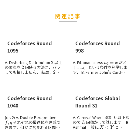
関連記事
Codeforces Round
Codeforces Round
1095
998
2
a
3
=
x
A. Disturbing Distribution
以上
A. Fibonacciness
だと
2
+
1
の要素を
回使う方法は，バラ
点，という条件を列挙しま
2
しても損しません． 結局，
以
す． B. Farmer John's Card
上の要素は単体で使うと固定し
Game 各ターンで出るカードは
1
た上で，
をなるべくそれらに
確定しています．min ...
混ぜようとする...
Codeforces Round
Codeforces Global
1040
Round 31
L
(div2) A. Double Perspective
A. Carnival Wheel 周期
以下な
f
,
g
L
それぞれの最適値を達成で
ので
回動かして試します． B.
X
<
Y
Ashmal 一般に
と
L
+
X
+
R
<
L
+
Y
+
R
きます．何かに含まれる区間を
は
除く操作を可能な限り繰り返し
f