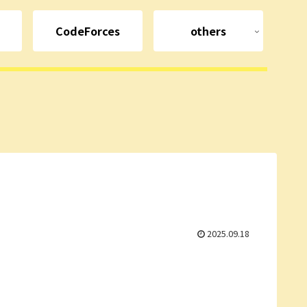
CodeForces
others
2025.09.18