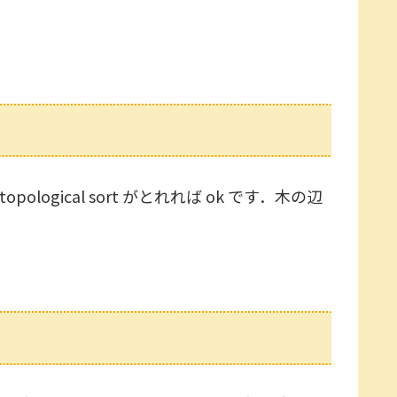
gical sort がとれれば ok です．木の辺
1
,
2