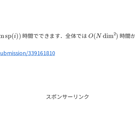
im
sp
(
i
)
)
O
(
N
dim
2
)
時間でできます．全体では
時間か
submission/339161810
スポンサーリンク