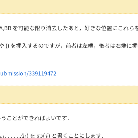
，AA,BB を可能な限り消去したあと，好きな位置にこれ
 (( や )) を挿入するのですが，前者は左端，後者は右
submission/339119472
うことができればよいです．
+
1
,
…
,
A
i
)
sp
(
i
)
を
と書くことにします．