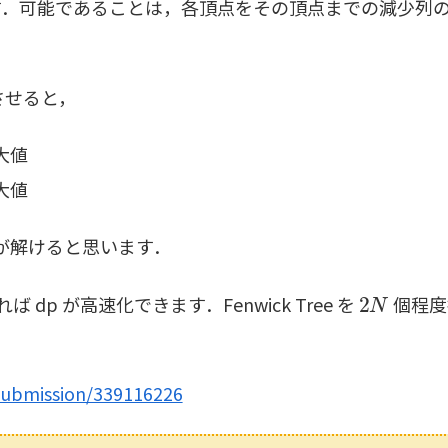
．可能であることは，各頂点をその頂点までの減少列
させると，
大値
大値
 が解けると思います．
2
N
dp が高速化できます．Fenwick Tree を
個程度
submission/339116226