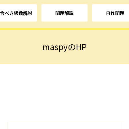
合べき級数解説
問題解説
自作問題
maspyのHP
1