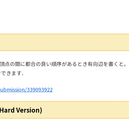
頂点の間に都合の良い順序があるとき有向辺を書くと，topolo
でできます．
submission/339093922
(Hard Version)