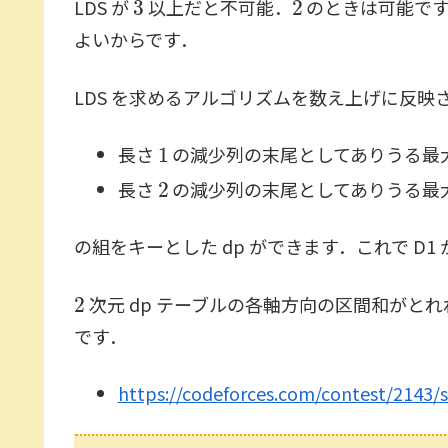
LDS が
以上だと不可能．
のときは可能です
よいからです．
LDS を求めるアルゴリズムを数え上げに反映
1
長さ
の減少列の末尾としてありうる最
2
長さ
の減少列の末尾としてありうる最
の組をキーとした dp ができます．これで D1
2
次元 dp テーブルの各軸方向の区間和がとれれば 
です．
https://codeforces.com/contest/2143/