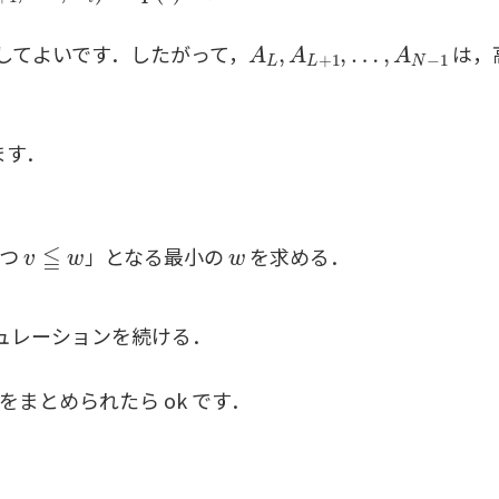
A
L
,
A
L
+
1
,
…
,
A
N
−
1
してよいです．したがって，
は，
ます．
v
≦
w
w
つ
」となる最小の
を求める．
ュレーションを続ける．
まとめられたら ok です．