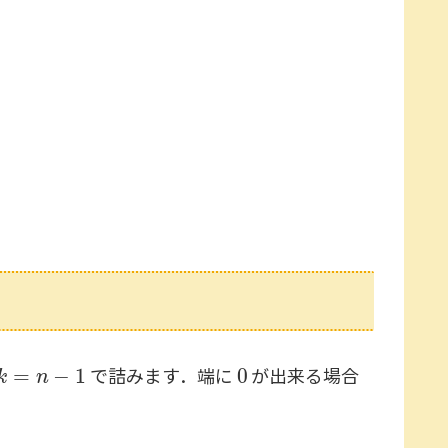
k
=
n
−
1
0
で詰みます．端に
が出来る場合