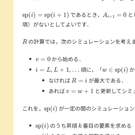
sp
(
i
)
=
sp
(
i
+
1
)
A
i
+
1
=
0
であるとき，
と
項）がないとしてよいです．
R
の計算では，次のシミュレーションを考え
v
=
0
から始める．
i
=
L
,
L
+
1
,
…
w
∈
sp
(
i
)
順に，「
か
R
=
i
なければ
が最大である．
v
=
w
+
1
あれば
と更新してシミ
sp
(
i
)
これを，
が一定の間のシミュレーションを
sp
(
i
)
k
のうち昇順
番目の要素を求める
sp
(
i
)
v