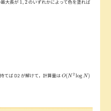
の最大長が
のいずれかによって色を塗れば
O
(
N
2
log
N
)
持てば D2 が解けて，計算量は