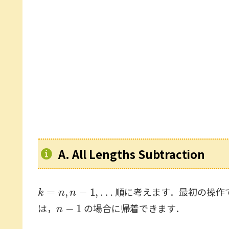
A. All Lengths Subtraction
k
=
n
,
n
−
1
,
…
順に考えます．最初の操作
n
−
1
は，
の場合に帰着できます．