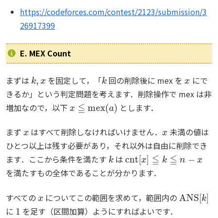
https://codeforces.com/contest/2123/submission/3
26917399
E. MEX Count
k
,
x
k
x
まずは
を固定して，「
回の削除後に mex を
にで
きるか」という判定問題を考えます．削除操作で mex は非
x
≦
mex
(
a
)
増加なので，以下
とします．
x
x
まず
はすべて削除しなければいけません．
未満の値は
ひとつ以上は残す必要があり，それ以外は自由に削除でき
k
cnt
[
x
]
≦
k
≦
n
−
x
ます．ここから条件を満たす
は
を満たすもの全体であることが分かります．
x
ANS
[
k
]
すべての
についてこの範囲を求めて，範囲内の
1
に
を足す（区間加算）ようにすればよいです．