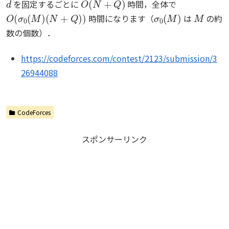
を固定するごとに
時間，全体で
O
(
σ
0
(
M
)
(
N
+
Q
)
)
σ
0
(
M
)
M
時間になります（
は
の約
数の個数）．
https://codeforces.com/contest/2123/submission/3
26944088
CodeForces
スポンサーリンク