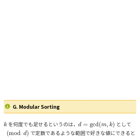
G. Modular Sorting
k
d
=
gcd
(
m
,
k
)
を何度でも足せるというのは，
として
(
mod
d
)
で定数であるような範囲で好きな値にできると