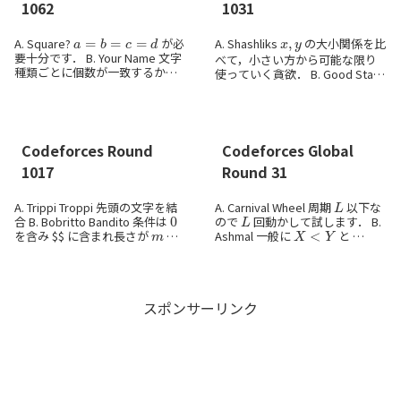
1062
1031
a
=
b
=
c
=
d
x
,
y
A. Square?
が必
A. Shashliks
の大小関係を比
要十分です． B. Your Name 文字
べて，小さい方から可能な限り
種類ごとに個数が一致するか，
使っていく貪欲． B. Good Start
ソートして一致するか，など．
「サンプルの図のようなパター
C. Isamatdin an...
ン」しかないです．縦方向また
は横方向に帯を...
Codeforces Round
Codeforces Global
1017
Round 31
L
A. Trippi Troppi 先頭の文字を結
A. Carnival Wheel 周期
以下な
0
L
合 B. Bobritto Bandito 条件は
ので
回動かして試します． B.
m
X
<
Y
を含み $$ に含まれ長さが
で
Ashmal 一般に
と
L
+
X
+
R
<
L
+
Y
+
R
あること． C. Brr Br...
は
同値ではないですが...
スポンサーリンク