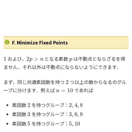
F. Minimize Fixed Points
1
2
p
>
n
p
および，
となる素数
は不動点とならざるを得
ません．それ以外は不動点にならないようにできます．
2
まず，同じ共通素因数を持つ
つ以上の数からなるのグル
n
=
10
ープに分けます．例えば
であれば
2
2
,
4
,
8
素因数
を持つグループ：
3
3
,
6
,
9
素因数
を持つグループ：
5
5
,
10
素因数
を持つグループ：