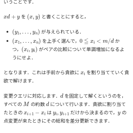
いうことです．
x
d
+
y
(
x
,
y
)
を
と書くことにすると，
(
y
1
,
…
,
y
n
)
が与えられている．
(
x
1
,
…
,
x
n
)
0
≦
x
i
<
m
/
d
を上手く選んで，
か
(
x
i
,
y
i
)
つ，
がペアの比較について単調増加になるよ
うにせよ．
x
i
となります．これは手前から貪欲に
を割り当てていく貪
欲で解けます．
d
変更クエリに対応します．
を固定して解くというのを，
M
d
すべての
の約数
について行います．貪欲に割り当て
x
i
+
1
−
x
i
y
i
,
y
i
+
1
y
たときの
は
だけから決まるので，
の
点変更が来たときにその総和を差分更新できます．
d
O
(
N
+
Q
)