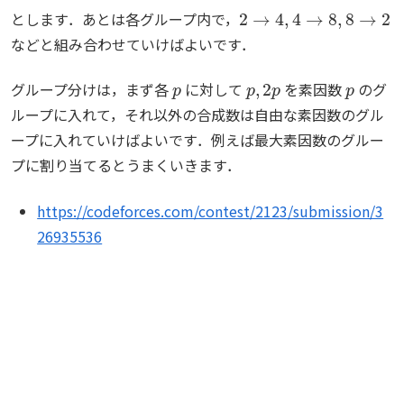
2
→
4
,
4
→
8
,
8
→
2
とします．あとは各グループ内で，
などと組み合わせていけばよいです．
p
p
,
2
p
p
グループ分けは，まず各
に対して
を素因数
のグ
ループに入れて，それ以外の合成数は自由な素因数のグル
ープに入れていけばよいです．例えば最大素因数のグルー
プに割り当てるとうまくいきます．
https://codeforces.com/contest/2123/submission/3
26935536