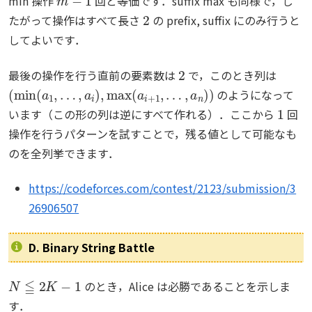
min 操作
回と等価です．suffix max も同様で，し
2
たがって操作はすべて長さ
の prefix, suffix にのみ行うと
してよいです．
2
最後の操作を行う直前の要素数は
で，このとき列は
(
min
(
a
1
,
…
,
a
i
)
,
max
(
a
i
+
1
,
…
,
a
n
)
)
のようになって
1
います（この形の列は逆にすべて作れる）．ここから
回
操作を行うパターンを試すことで，残る値として可能なも
のを全列挙できます．
https://codeforces.com/contest/2123/submission/3
26906507
D. Binary String Battle
N
≦
2
K
−
1
のとき，Alice は必勝であることを示しま
す．