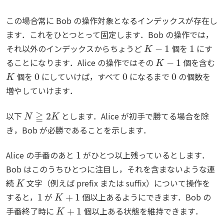
この場合常に Bob の操作対象となるインデックスが存在し
ます．これをひとつとって固定します．Bob の操作では，
K
−
1
1
それ以外のインデックスからちょうど
個を
にす
K
−
1
ることになります．Alice の操作ではその
個を含む
K
0
0
0
個を
にしていけば，すべて
になるまで
の個数を
増やしていけます．
N
≧
2
K
以下
とします．Alice が初手で勝てる場合を除
き，Bob が必勝であることを示します．
1
Alice の手番のあと
がひとつ以上残っているとします．
Bob はこのうちひとつに注目し，それを含まないような連
K
続
文字（例えば prefix または suffix）について操作を
1
K
+
1
すると，
が
個以上あるようにできます．Bob の
K
+
1
手番終了時に
個以上ある状態を維持できます．