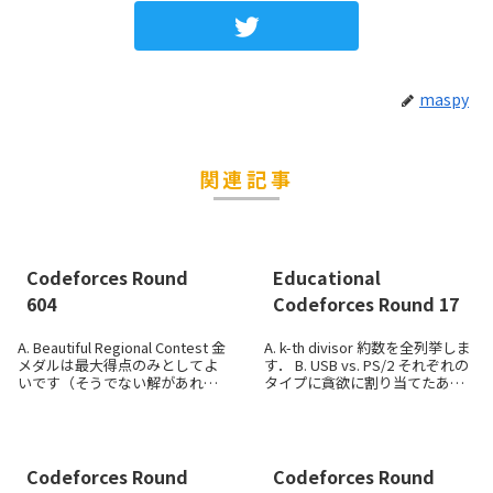
maspy
関連記事
Codeforces Round
Educational
604
Codeforces Round 17
A. Beautiful Regional Contest 金
A. k-th divisor 約数を全列挙しま
メダルは最大得点のみとしてよ
す． B. USB vs. PS/2 それぞれの
いです（そうでない解があれば
タイプに貪欲に割り当てたあと
一部を銀に変えても解にな
残りを回収． C. Two strings b ...
る）．銀メダルはそれより多い
人数で切れる最初のところとし
てよいです． ...
Codeforces Round
Codeforces Round