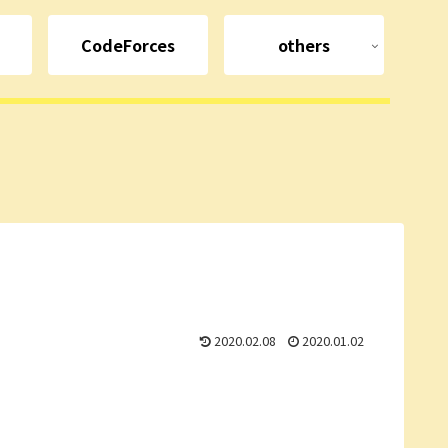
CodeForces
others
2020.02.08
2020.01.02