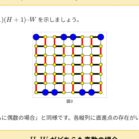
+
1
)
–
W
を示しましょう。
図3
もに偶数の場合」と同様です。各縦列に直進点の存在が
H
,
W