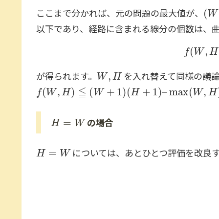
(
W
ここまで分かれば、元の問題の最大値が、
以下であり、経路に含まれる線分の個数は、
W
,
H
が得られます。
を入れ替えて同様の議論
f
(
W
,
H
)
≦
(
W
+
1
)
(
H
+
1
)
–
max
(
W
,
H
)
H
=
W
の場合
H
=
W
については、あとひとつ評価を改良