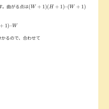
(
W
+
1
)
(
H
+
1
)
–
(
W
+
1
)
す。曲がる点は
W
分かるので、合わせて