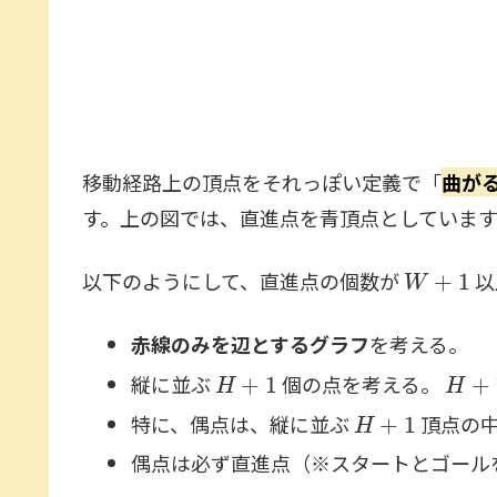
移動経路上の頂点をそれっぽい定義で「
曲が
す。上の図では、直進点を青頂点としていま
W
+
1
以下のようにして、直進点の個数が
以
赤線のみを辺とするグラフ
を考える。
H
+
1
H
+
1
縦に並ぶ
個の点を考える。
H
+
1
特に、偶点は、縦に並ぶ
頂点の
偶点は必ず直進点（※スタートとゴール