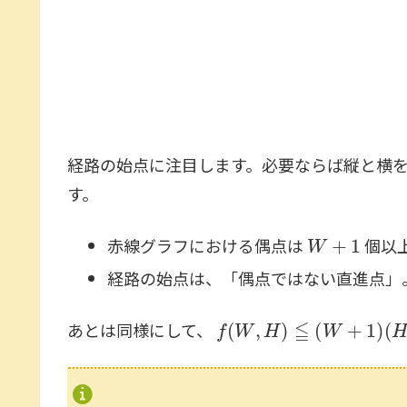
経路の始点に注目します。必要ならば縦と横
す。
W
+
1
赤線グラフにおける偶点は
個以
経路の始点は、「偶点ではない直進点」
f
(
W
,
H
)
≦
(
W
+
1
)
(
H
+
1
)
–
あとは同様にして、