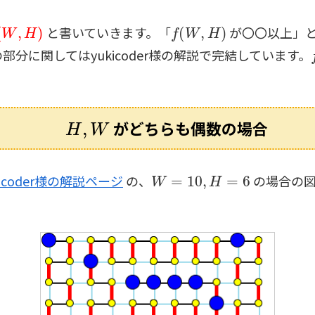
W
,
H
)
f
(
W
,
H
)
と書いていきます。「
が〇〇以上」
分に関してはyukicoder様の解説で完結しています。
H
,
W
がどちらも偶数の場合
W
=
10
,
H
=
6
kicoder様の解説ページ
の、
の場合の図