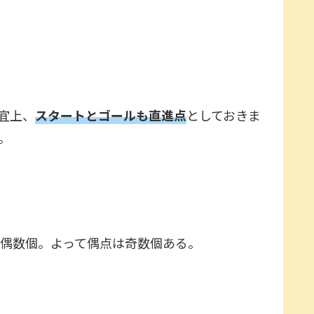
宜上、
スタートとゴールも直進点
としておきま
。
偶数個。よって偶点は奇数個ある。