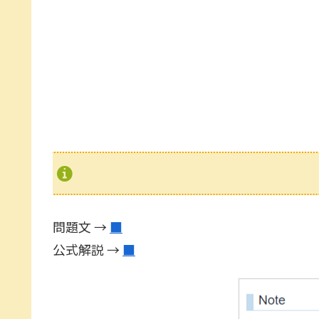
問題文 →
■
公式解説 →
■