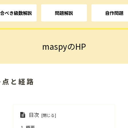
合べき級数解説
問題解説
自作問題
maspyのHP
 格子点と経路
目次
概要