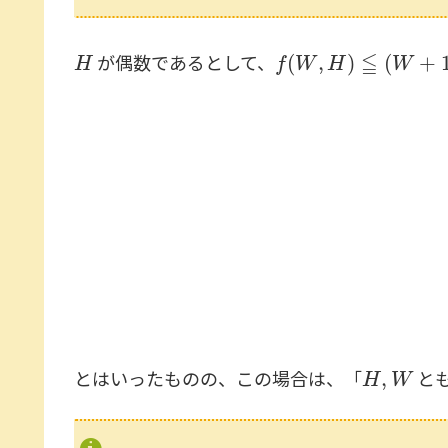
H
f
(
W
,
H
)
≦
(
W
+
1
)
(
H
が偶数であるとして、
H
,
W
とはいったものの、この場合は、「
と