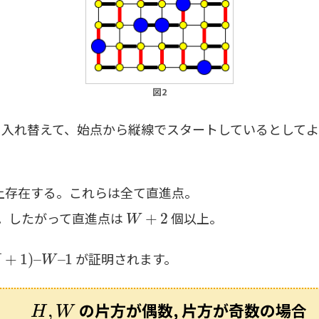
図2
を入れ替えて、始点から縦線でスタートしているとしてよ
上存在する。これらは全て直進点。
W
+
2
。したがって直進点は
個以上。
W
–
1
が証明されます。
H
,
W
の片方が偶数, 片方が奇数の場合