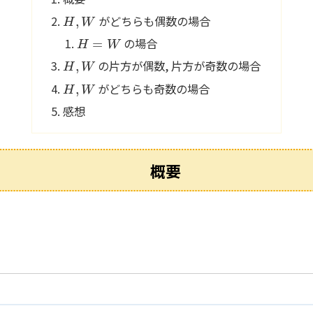
H
,
W
がどちらも偶数の場合
H
=
W
の場合
H
,
W
の片方が偶数, 片方が奇数の場合
H
,
W
がどちらも奇数の場合
感想
概要