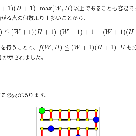
+
1
)
(
H
+
1
)
–
max
(
W
,
H
)
以上であることも容易で
1
曲がる点の個数より
多いことから、
f
(
W
,
H
)
≦
(
W
+
1
)
(
H
+
1
)
–
(
W
+
1
)
+
1
=
(
W
+
1
)
(
H
+
1
)
–
f
(
W
,
H
)
≦
(
W
+
1
)
(
H
+
1
)
–
H
を行うことで、
も
が示されました。
する必要があります。