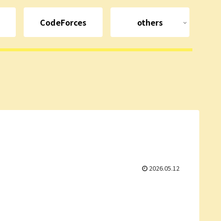
CodeForces
others
2026.05.12