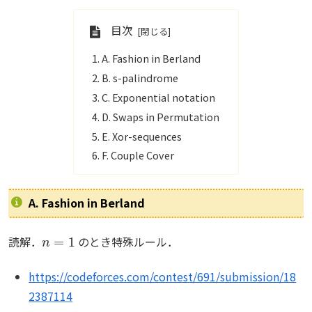
目次
A. Fashion in Berland
B. s-palindrome
C. Exponential notation
D. Swaps in Permutation
E. Xor-sequences
F. Couple Cover
A. Fashion in Berland
n
=
1
読解．
のとき特殊ルール．
https://codeforces.com/contest/691/submission/18
2387114