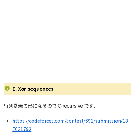
E. Xor-sequences
行列累乗の形になるので C-recursive です．
https://codeforces.com/contest/691/submission/18
7621792