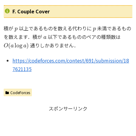
F. Couple Cover
p
p
積が
以上であるものを数える代わりに
未満であるもの
a
を数えます．積が
以下であるもののペアの種類数は
O
(
a
log
a
)
通りしかありません．
https://codeforces.com/contest/691/submission/18
7621135
CodeForces
スポンサーリンク