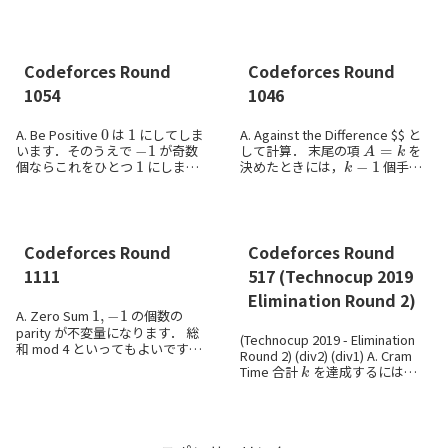
2 人の組み合わせを全部試しま
い」マスの個数を
とすると，
k
=
0
す． C. 1-2...
は可能：...
Codeforces Round
Codeforces Round
1054
1046
0
1
A. Be Positive
は
にしてしま
A. Against the Difference $$ と
−
1
A
=
k
います．そのうえで
が奇数
して計算． 末尾の項
を
1
k
−
1
個ならこれをひとつ
にしま
決めたときには，
個手前
k
す． B. Unconventional Pairs ソ
の
の出現位置を見て遷移しま
ートして昇...
す． B. For the C...
Codeforces Round
Codeforces Round
1111
517 (Technocup 2019
Elimination Round 2)
1
,
−
1
A. Zero Sum
の個数の
parity が不変量になります． 総
(Technocup 2019 - Elimination
和 mod 4 といってもよいです．
Round 2) (div2) (div1) A. Cram
k
B. Yet Another Constructive 累
Time 合計
を達成するには
累積和が $0,1,...
$\sum_{i=1}^k i\leq a...