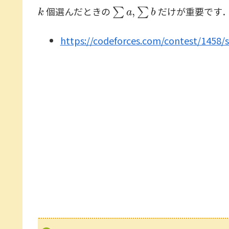
k
∑
a
,
∑
b
個選んだときの
だけが重要です．dp[
https://codeforces.com/contest/1458/