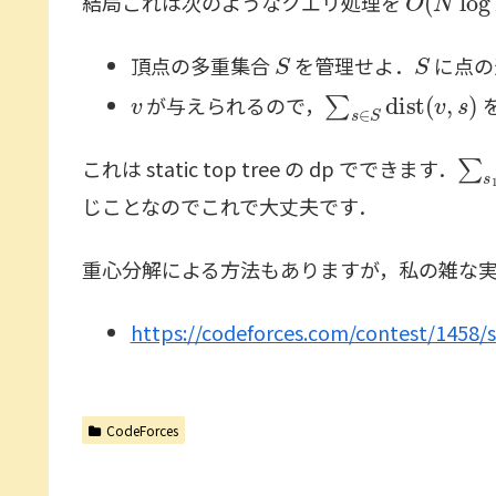
結局これは次のようなクエリ処理を
S
S
頂点の多重集合
を管理せよ．
に点の
v
∑
s
∈
S
dist
(
v
,
s
)
が与えられるので，
∑
s
これは static top tree の dp でできます．
じことなのでこれで大丈夫です．
重心分解による方法もありますが，私の雑な実装では 
https://codeforces.com/contest/1458/
CodeForces