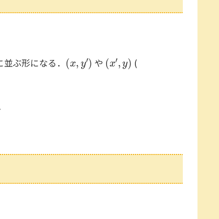
(
x
,
y
′
)
(
x
′
,
y
)
に並ぶ形になる．
や
(
．