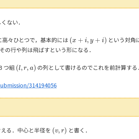
しくない．
(
x
+
i
,
y
+
i
)
に高々ひとつで，基本的には
という対角
その行や列は飛ばすという形になる．
(
l
,
r
,
a
)
 3 つ組
の列として書けるのでこれを前計算する
submission/314194056
(
v
,
r
)
考える．中心と半径を
と書く．