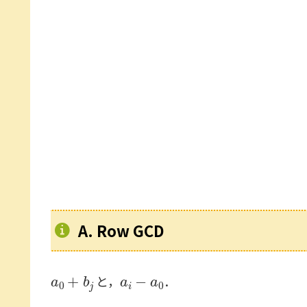
A. Row GCD
a
0
+
b
j
a
i
−
a
0
と，
．