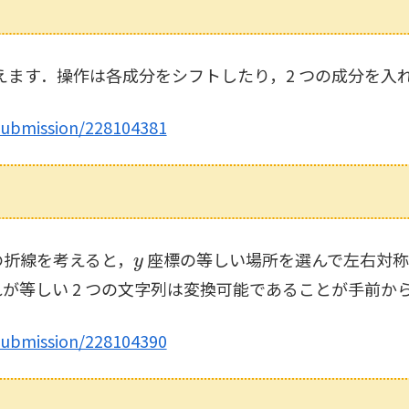
えます．操作は各成分をシフトしたり，2 つの成分を入
submission/228104381
y
和の折線を考えると，
座標の等しい場所を選んで左右対称移動
が等しい 2 つの文字列は変換可能であることが手前か
submission/228104390