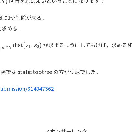
回行えればよいということになります：
追加や削除が来る．
を求める．
1
,
s
2
∈
S
dist
(
s
1
,
s
2
)
が求まるようにしておけば，求める
static toptree の方が高速でした．
submission/314047362
スポンサーリンク