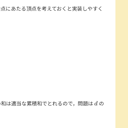
中点にあたる頂点を考えておくと実装しやすく
，
d
和は適当な累積和でとれるので，問題は
の