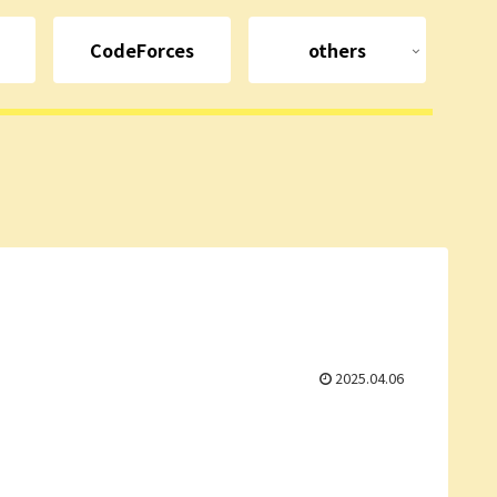
CodeForces
others
2025.04.06