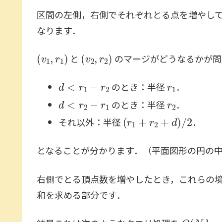
区間の左側，右側でそれぞれとる点を増やし
なります．
(
v
1
,
r
1
)
(
v
2
,
r
2
)
と
のマージがどうなるかが問
d
<
r
1
−
r
2
r
1
のとき：半径
．
d
<
r
2
−
r
1
r
2
のとき：半径
．
(
r
1
+
r
2
+
d
)
/
2
それ以外：半径
．
となることが分かります．（平面図形の円の
右側でとる頂点数を増やしたとき，これらの
和を求める部分です．
O
(
N
log