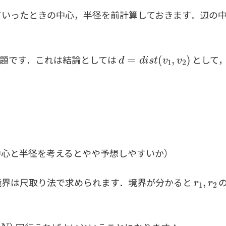
ていったときの中心，半径を前計算しておきます．辺の
d
=
d
i
s
t
(
v
1
,
v
2
)
題です．これは結論としては
として
中心と半径を考えるとやや予想しやすいか）
r
1
,
r
2
境界は尺取り法で求められます．境界が分かると
の
N
)