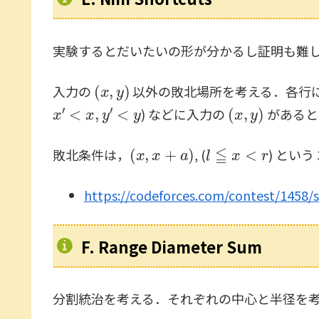
実験するとだいたいの形が分かるし証明も難
(
x
,
y
)
入力の
以外の敗北場所を考える．各行
x
′
<
x
,
y
′
<
y
(
x
,
y
)
) などに入力の
があると
(
x
,
x
+
a
)
l
≦
x
<
r
敗北条件は，
, (
) という
https://codeforces.com/contest/1458/
F. Range Diameter Sum
分割統治を考える．それぞれの中心と半径を