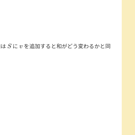
S
v
和は
に
を追加すると和がどう変わるかと同