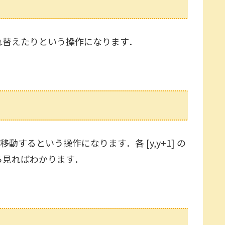
れ替えたりという操作になります．
するという操作になります．各 [y,y+1] の
ら見ればわかります．