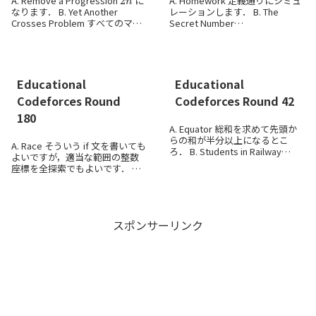
A. Remove a Progression
に
A. Homework 定義通りにシミュ
なります． B. Yet Another
レーションします． B. The
Crosses Problem すべてのマス
Secret Number
(
10
m
+
1
)
x
=
n
m
≧
1
を中心とした場合のコストを計
かつ
m
算できます．各行・列で...
という条件です．
を全探索し
ます．...
Educational
Educational
Codeforces Round
Codeforces Round 42
180
A. Equator 総和を求めて先頭か
らの和が半分以上になるとこ
A. Race そういう if 文を書いても
ろ． B. Students in Railway
2
n
よいですが，適当な範囲の整数
Carriage 連続
マスはどちら
n
座標を全探索でもよいです． B.
の種類も
回以下使える．...
Shrinking Array 最初から条件を
0
満たすなら
を出力．そうでな
く単調増...
スポンサーリンク