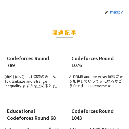
maspy
関連記事
Codeforces Round
Codeforces Round
789
1076
x
(div1) (div2) div1 問題のみ． A.
A. DBMB and the Array 総和に
s
Tokitsukaze and Strange
を加算していって
になるかど
b
p
a
Inequality まず
を止めると
うかです． B. Reverse a
2
c
Permutation reverse は長さ
の分布が決まり，
をスライドさ
以上の...
せなが...
Educational
Codeforces Round
Codeforces Round 68
1043
2
n