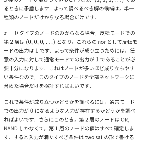
るときに矛盾します．よって調べるべき解の候補は，単一
種類のノードだけからなる場合だけです．
z
=
0
タイプのノードのみからなる場合，反転モードでの
2
(
0
,
0
,
0
,
…
)
第
層は
となり，これらの nor として反転モ
1
ードの出力は
です．よって条件が成り立つためには，任
1
意の入力に対して通常モードでの出力が
であることが必
要十分になります．これはノードが多いほど成り立ちやす
い条件なので，このタイプのノードを全部ネットワークに
含めた場合だけを検証すればよいです．
これで条件が成り立つかどうかを調べるには，通常モード
0
での出力が
になるような入力が存在するかどうかを調べ
ればよいです．さらにこのとき，第 2 層のノードは OR,
NAND しかなくて，第 1 層のノードの値はすべて確定しま
す．すると入力が満たすべき条件は two sat の形で書ける