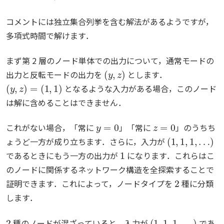
コメントには独立集合列挙を含む解法があるようですが，
多項式時間で解けます．
まず第 2 層のノード単体での出力について，通常モードの
(
y
,
z
)
出力と反転モードの出力を
とします．
(
y
,
z
)
=
(
1
,
1
)
となるような入力がある場合，このノード
は解に含めることはできません．
y
=
0
z
=
0
これがない場合，「常に
」「常に
」のうちち
(
1
,
1
,
1
,
…
)
ょうど一方が成り立ちます．さらに，入力が
1
であるときにもう一方の出力が
になります．これらはこ
のノードに関係するネットワーク構造を全探索することで
2
証明できます．これによって，ノードタイプを
種に分類
します．
2
(
1
,
1
,
1
,
…
)
種のノードが混ざっていると，入力が
であ