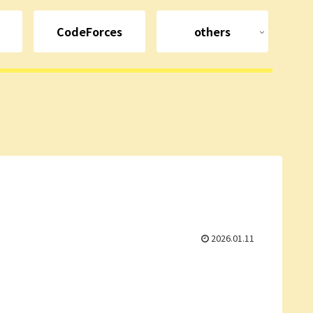
CodeForces
others
2026.01.11